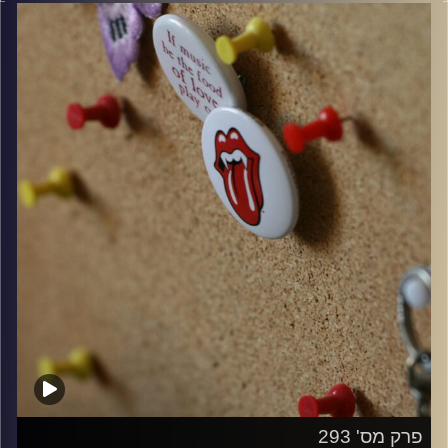
קרדיט תמונות:
włodi
פרק מס' 293