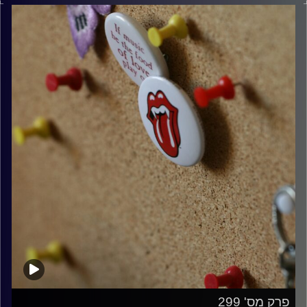
קרדיט תמונות:
włodi
פרק מס' 299