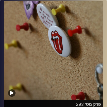
קרדיט תמונות:
włodi
פרק מס' 293