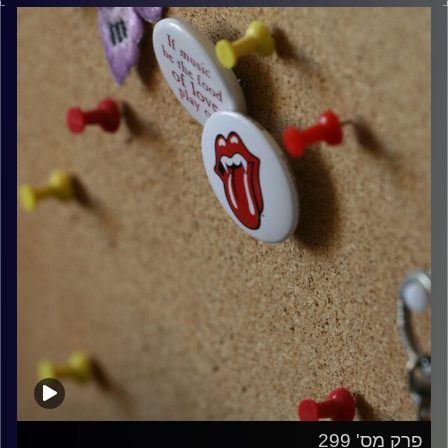
קרדיט תמונות:
włodi
פרק מס' 299