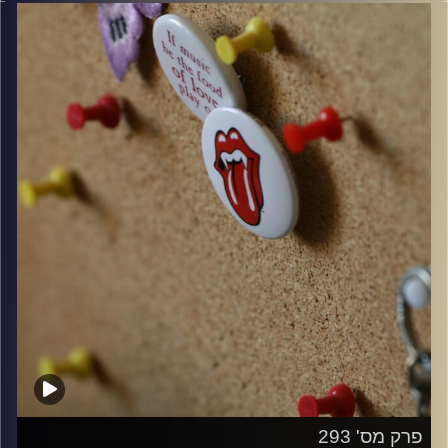
קרדיט תמונות:
włodi
פרק מס' 293