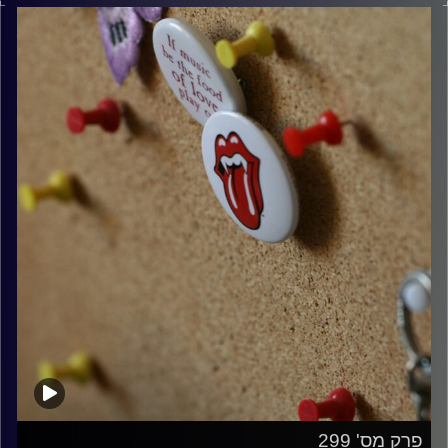
קרדיט תמונות:
włodi
פרק מס' 299