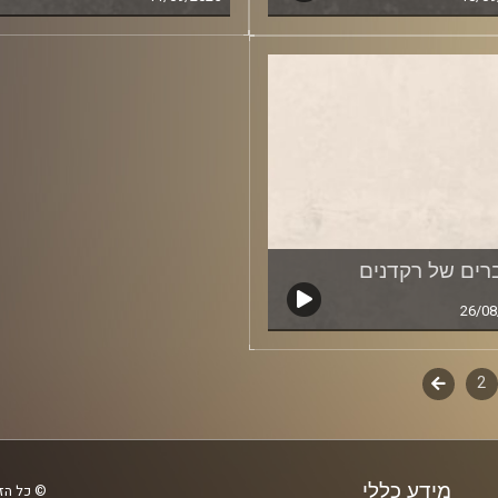
ים של רקדנים
26/08
2
ף
לשלב
הבא
ם
מידע כללי
© כל הזכ