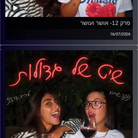
פרק 12- אושר ועושר
16/07/2026
קפה ב20 שקל, ג'ינס ב300 שקל, כרטיס למסיבה ב400 שקל
ודירה שנראית רחוקה מתמיד. בפרק הזה אנחנו מדברות על
יוקר המחיה, על למה הכל נהיה כל כך יקר, על הטענות שהדור
שלנו לא יודע לחסוך ועל התחושה שלא משנה כמה עובדים-
הכל רק ממשיך להתייקר.
להעלות גם ליוטיוב בשם:
פרק 12 – אושר ועושר | שיט של גדולות
קרדיט תמונות: נופר שחם