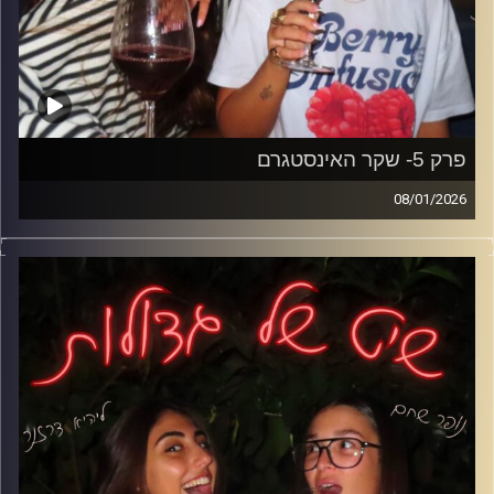
פרק 5- שקר האינסטגרם
08/01/2026
הסטורי מושלם, החיים פחות.
פוזות, קנאה, תשומת לב ולמה כולנו שם.
בלי פילטרים (כמעט).
קרדיט תמונות: נופר שחם