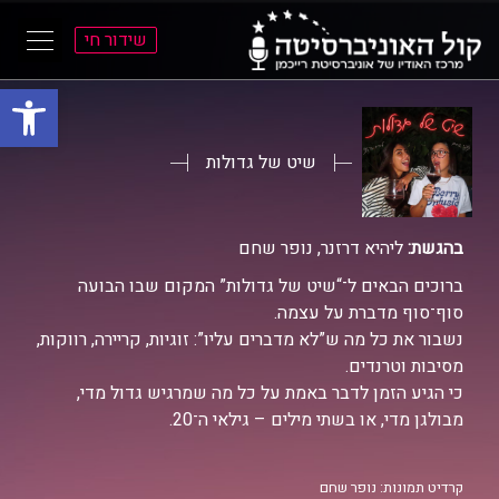
שידור חי
פתח סרגל
ל
ל
תוכן
תפריט
ראשי
ראשי
שיט של גדולות
בהגשת:
ליהיא דרזנר, נופר שחם
ברוכים הבאים ל־“שיט של גדולות” המקום שבו הבועה
סוף־סוף מדברת על עצמה.
נשבור את כל מה ש”לא מדברים עליו”: זוגיות, קריירה, רווקות,
מסיבות וטרנדים.
כי הגיע הזמן לדבר באמת על כל מה שמרגיש גדול מדי,
מבולגן מדי, או בשתי מילים – גילאי ה־20.
קרדיט תמונות: נופר שחם