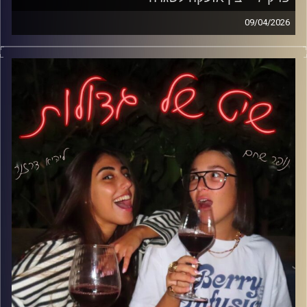
09/04/2026
אחרי הפסקה ארוכה שיט של גדולות חוזר, אבל למציאות שאף
אחד לא תכנן.
פרק על החיים במדינה שבה שום דבר לא יציב- לא התוכניות,
לא הזוגיות ולא השפיות. בין אזעקות, כניסות למקלט ורגעים
הזויים בין לבין, אנחנו עדיין מנסות להבין איך זה הפך לנורמלי,
ואיך למרות הכל אנחנו עדיין מצליחים לצחוק.
קרדיט תמונות: נופר שחם