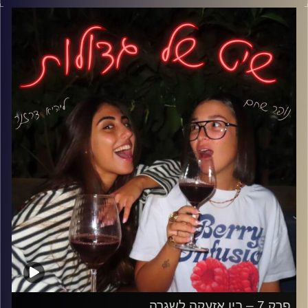
מי משלם, מי מתערב ומה עושים כשחבר שלך מכיר לך מישהו
וזה מתפוצץ לך בפנים.
והשאלה הגדולה- יש דבר כזה ידידים? או שכולם קצת
משקרים לעצמם…?
קרדיט תמונות: נופר שחם
פרק 7 – בין אזעקה לשגרה