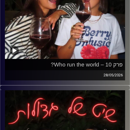
פרק 10 – Who run the world?
28/05/2026
פרק על להיות בת בעולם הזה,
כל הכיף, הדרמות, האחוות בנות והלחץ הבלתי נגמר להיות תמיד
יפה, מתוקתקת ומושלמת.
מהשירותים במסיבה ועד הסטנדרטים הפסיכיים, מהאינטואיציה
הנשית ועד בנות שלא אוהבות בנות,