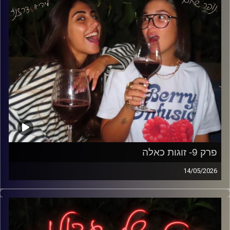
פרק על כל הדברים שרק בנות יבינו באמת,
ולמה בסוף עם כל הבלאגן- אף אחת לא הייתה מוותרת על זה.
קרדיט תמונות: נופר שחם
פרק 9- זוגות כאלה
14/05/2026
אחרי שדיברנו על ידידים הגיע הזמן לשלב הבא בפירמידה-
זוגיות.
פרק על כל מה שלא תמיד רואים מבחוץ: ריבים, השוואות,
משפחות, ידידות, לחץ להתקדם וכל המחשבות שבאות עם