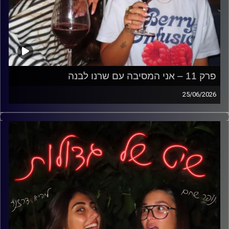
פרק 11 – אני המסיבה עם שרנו לבנה
25/06/2026
אחרי כל הפרקים על ידידים, זוגיות, אהבות ואכזבות, הגיע הזמן
להביא את האיש שהוא המסיבה בכבודו ובעצמו- שרנו לבנה.
דיברנו על דייטים, גברים, קשרים שלא מתקדמים, פחד
ממחויבות, שחרור מאקסים, טעויות שנשים עושות בזוגיות וכל
האמת שאף אחד לא תמיד רוצה לשמוע,
ובדקנו אחת ולתמיד- אני הבעיה או אני המסיבה?
קרדיט תמונות: נופר שחם