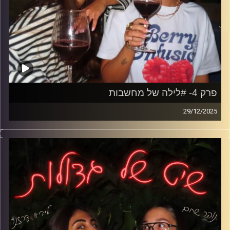
פרק 4- #לילה של מחשבות
29/12/2025
אם אי פעם שכבת במיטה וניהלת ריב עם עצמך על משהו
שקרה לפני שנים- זה הפרק שלך. מחשבות יתר, סרטים שרצים
בלילה, הודעות עם יותר מדי משמעות ופחדים שיוצאים רק
כששקט.
על קנאה, אשמה, פחד להצליח ופחד להיתקע, ועל הראש
שעובד שעות נוספות גם כשאין סיבה אמיתית.
קרדיט תמונות: נופר שחם