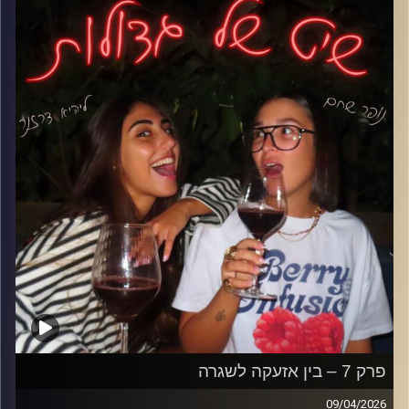
וזה מתפוצץ לך בפנים.
והשאלה הגדולה- יש דבר כזה ידידים? או שכולם קצת
משקרים לעצמם…?
קרדיט תמונות: נופר שחם
פרק 7 – בין אזעקה לשגרה
09/04/2026