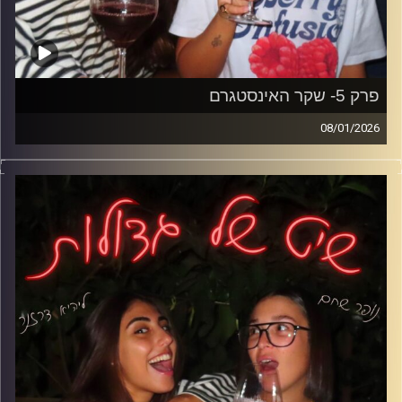
פרק 5- שקר האינסטגרם
08/01/2026
הסטורי מושלם, החיים פחות.
פוזות, קנאה, תשומת לב ולמה כולנו שם.
בלי פילטרים (כמעט).
קרדיט תמונות: נופר שחם