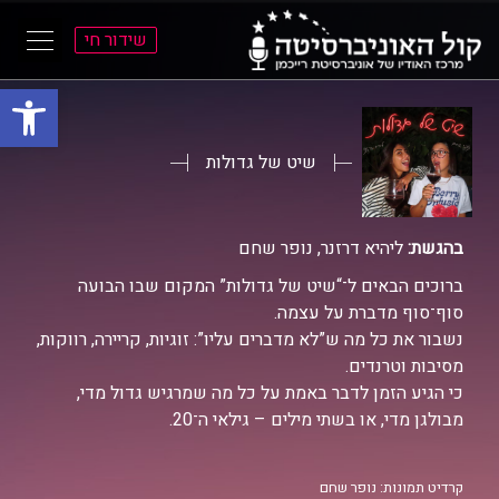
שידור חי
פתח סרגל
ל
ל
תוכן
תפריט
ראשי
ראשי
שיט של גדולות
בהגשת:
ליהיא דרזנר, נופר שחם
ברוכים הבאים ל־“שיט של גדולות” המקום שבו הבועה
סוף־סוף מדברת על עצמה.
נשבור את כל מה ש”לא מדברים עליו”: זוגיות, קריירה, רווקות,
מסיבות וטרנדים.
כי הגיע הזמן לדבר באמת על כל מה שמרגיש גדול מדי,
מבולגן מדי, או בשתי מילים – גילאי ה־20.
קרדיט תמונות: נופר שחם