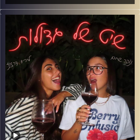
אחרי הפסקה ארוכה שיט של גדולות חוזר, אבל למציאות שאף
אחד לא תכנן.
פרק על החיים במדינה שבה שום דבר לא יציב- לא התוכניות,
לא הזוגיות ולא השפיות. בין אזעקות, כניסות למקלט ורגעים
הזויים בין לבין, אנחנו עדיין מנסות להבין איך זה הפך לנורמלי,
ואיך למרות הכל אנחנו עדיין מצליחים לצחוק.
קרדיט תמונות: נופר שחם