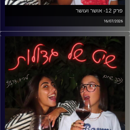
פרק 12- אושר ועושר
16/07/2026
קפה ב20 שקל, ג'ינס ב300 שקל, כרטיס למסיבה ב400 שקל
ודירה שנראית רחוקה מתמיד. בפרק הזה אנחנו מדברות על
יוקר המחיה, על למה הכל נהיה כל כך יקר, על הטענות שהדור
שלנו לא יודע לחסוך ועל התחושה שלא משנה כמה עובדים-
הכל רק ממשיך להתייקר.
להעלות גם ליוטיוב בשם:
פרק 12 – אושר ועושר | שיט של גדולות
קרדיט תמונות: נופר שחם