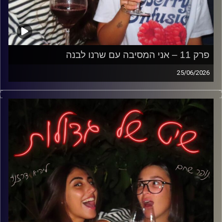
פרק 11 – אני המסיבה עם שרנו לבנה
25/06/2026
אחרי כל הפרקים על ידידים, זוגיות, אהבות ואכזבות, הגיע הזמן
להביא את האיש שהוא המסיבה בכבודו ובעצמו- שרנו לבנה.
דיברנו על דייטים, גברים, קשרים שלא מתקדמים, פחד
ממחויבות, שחרור מאקסים, טעויות שנשים עושות בזוגיות וכל
האמת שאף אחד לא תמיד רוצה לשמוע,
ובדקנו אחת ולתמיד- אני הבעיה או אני המסיבה?
קרדיט תמונות: נופר שחם