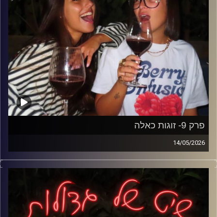
ולמה בסוף עם כל הבלאגן- אף אחת לא הייתה מוותרת על זה.
קרדיט תמונות: נופר שחם
פרק 9- זוגות כאלה
14/05/2026
אחרי שדיברנו על ידידים הגיע הזמן לשלב הבא בפירמידה-
זוגיות.
פרק על כל מה שלא תמיד רואים מבחוץ: ריבים, השוואות,
משפחות, ידידות, לחץ להתקדם וכל המחשבות שבאות עם
זוגיות בגיל שלנו.
למה כולן מרגישות שלכולם יש קשר מושלם חוץ מהן, איך