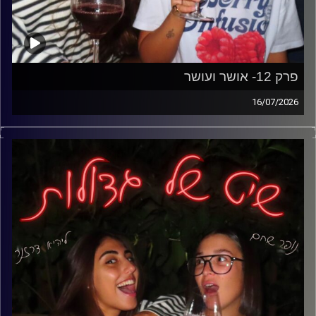
פרק 12- אושר ועושר
16/07/2026
קפה ב20 שקל, ג'ינס ב300 שקל, כרטיס למסיבה ב400 שקל
ודירה שנראית רחוקה מתמיד. בפרק הזה אנחנו מדברות על
יוקר המחיה, על למה הכל נהיה כל כך יקר, על הטענות שהדור
שלנו לא יודע לחסוך ועל התחושה שלא משנה כמה עובדים-
הכל רק ממשיך להתייקר.
להעלות גם ליוטיוב בשם:
פרק 12 – אושר ועושר | שיט של גדולות
קרדיט תמונות: נופר שחם