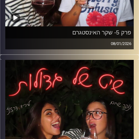
פרק 5- שקר האינסטגרם
08/01/2026
הסטורי מושלם, החיים פחות.
פוזות, קנאה, תשומת לב ולמה כולנו שם.
בלי פילטרים (כמעט).
קרדיט תמונות: נופר שחם