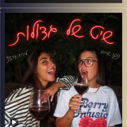
אחרי הפסקה ארוכה שיט של גדולות חוזר, אבל למציאות שאף
אחד לא תכנן.
פרק על החיים במדינה שבה שום דבר לא יציב- לא התוכניות,
לא הזוגיות ולא השפיות. בין אזעקות, כניסות למקלט ורגעים
הזויים בין לבין, אנחנו עדיין מנסות להבין איך זה הפך לנורמלי,
ואיך למרות הכל אנחנו עדיין מצליחים לצחוק.
קרדיט תמונות: נופר שחם