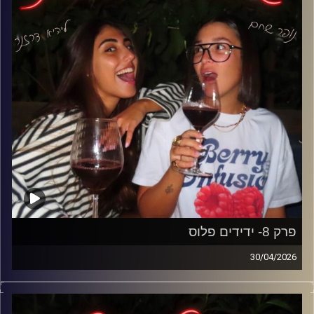
הנשית ועד בנות שלא אוהבות בנות,
פרק על כל הדברים שרק בנות יבינו באמת,
ולמה בסוף עם כל הבלאגן- אף אחת לא הייתה מוותרת על זה.
קרדיט תמונות: נופר שחם
פרק 8- ידידים פלוס
30/04/2026
דייטים, ידידים ושידוכים- ומה קורה כשזה נהיה מסובך מדי.
מי משלם, מי מתערב ומה עושים כשחבר שלך מכיר לך מישהו