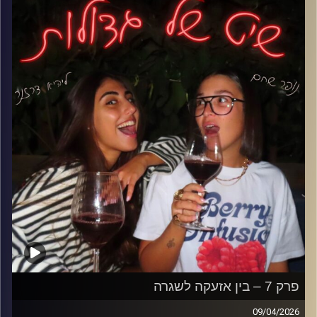
וזה מתפוצץ לך בפנים.
והשאלה הגדולה- יש דבר כזה ידידים? או שכולם קצת
משקרים לעצמם…?
קרדיט תמונות: נופר שחם
פרק 7 – בין אזעקה לשגרה
09/04/2026