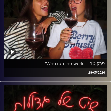
פרק 10 – Who run the world?
28/05/2026
פרק על להיות בת בעולם הזה,
כל הכיף, הדרמות, האחוות בנות והלחץ הבלתי נגמר להיות תמיד
יפה, מתוקתקת ומושלמת.
מהשירותים במסיבה ועד הסטנדרטים הפסיכיים, מהאינטואיציה