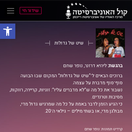
שידור חי
פתח סרגל
ל
ל
תוכן
תפריט
ראשי
ראשי
שיט של גדולות
בהגשת:
ליהיא דרזנר, נופר שחם
ברוכים הבאים ל־“שיט של גדולות” המקום שבו הבועה
סוף־סוף מדברת על עצמה.
נשבור את כל מה ש”לא מדברים עליו”: זוגיות, קריירה, רווקות,
מסיבות וטרנדים.
כי הגיע הזמן לדבר באמת על כל מה שמרגיש גדול מדי,
מבולגן מדי, או בשתי מילים – גילאי ה־20.
קרדיט תמונות: נופר שחם