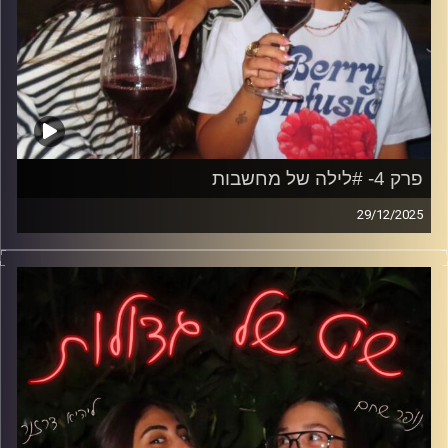
פרק 4- #לילה של מחשבות
29/12/2025
אם אי פעם שכבת במיטה וניהלת ריב עם עצמך על משהו
שקרה לפני שנים- זה הפרק שלך. מחשבות יתר, סרטים שרצים
בלילה, הודעות עם יותר מדי משמעות ופחדים שיוצאים רק
כששקט.
על קנאה, אשמה, פחד להצליח ופחד להיתקע, ועל הראש
שעובד שעות נוספות גם כשאין סיבה אמיתית.
קרדיט תמונות: נופר שחם