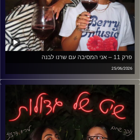
פרק 11 – אני המסיבה עם שרנו לבנה
25/06/2026
אחרי כל הפרקים על ידידים, זוגיות, אהבות ואכזבות, הגיע הזמן
להביא את האיש שהוא המסיבה בכבודו ובעצמו- שרנו לבנה.
דיברנו על דייטים, גברים, קשרים שלא מתקדמים, פחד
ממחויבות, שחרור מאקסים, טעויות שנשים עושות בזוגיות וכל
האמת שאף אחד לא תמיד רוצה לשמוע,
ובדקנו אחת ולתמיד- אני הבעיה או אני המסיבה?
קרדיט תמונות: נופר שחם