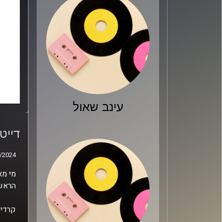
עינב שאול
דייט
או בי
דייט
/2024
/2024
מי מא
הראשו
קרדיט