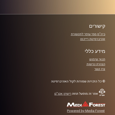
ונרטיבים שאינם בהכרח נכונים. בפרק של היום נארח שני
גברים ובעזרתם וננסה להבין האם הוא באמת בקטע שלך או
פשוט מעביר את הזמן.
קישורים
קרדיט תמונות:
ביה"ס סמי עופר לתקשורת
אוניברסיטת רייכמן
מידע כללי
תנאי שימוש
הצהרת נגישות
צרו קשר
© כל הזכויות שמורות לקול האוניברסיטה
אתר זה מופעל תחת
רישיון אקו"ם
Powered by Media Forest