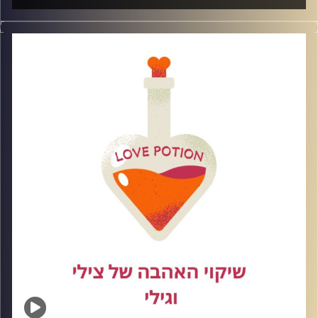
הגיע הזמן לא להיות פאתטית את לא סמרטוט רצפה לפעמים
אנחנו מוצאות את עצמנו נלחמות על מערכות יחסים רומנטיות
שלא באמת טובות, מכבדות או מתאימות לנו, ובדרך – מאבדות
את עצמנו. בפרק של היום נדבר על איך לזהות את הרגע שבו
אנחנו מתפשרות, רודפות, ואפילו מבטלות את עצמנו – במקום
לזכור את הערך האמיתי שלנו, ואת הכוח שיש לנו בתור נשים.
קרדיט תמונות: