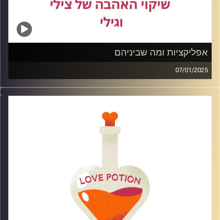
אפליקציות ומה שביניהם
07/01/2025
פעם היינו שומעים את הסיפורים על סבתא וסבא איך הם
הכירו בשידוך בפגישה גורלית או אפילו כשכנים בבית הסמוך
אבל ככל שעוברות השנים היכרות בעידן המודרני נעשות
בעיקר ע"י אפליקציות היכרות בפרק נעסוק מהן האפליקציות
הפופולריות,כיצד נתנהל בהן ומה ההשלכות שלהן
קרדיט תמונות: