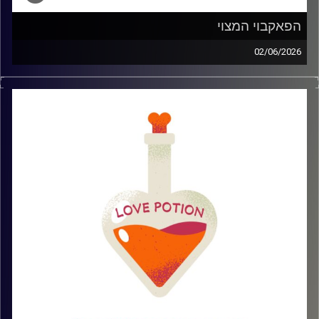
הפאקבוי המצוי
02/06/2026
בפרק דיברנו על הפאק בוי המצוי – איך מזהים אותו עוד לפני
ה״מה את ערה?״ של 2 בלילה, למה הם נהיו זן כל כך נפוץ
בעולם הדייטינג של היום, ואיך מפסיקים ליפול למשחקי חם
קר ובלבולי מוח
קרדיט תמונות: