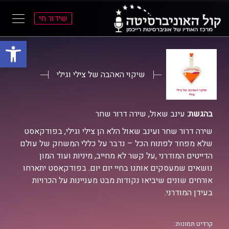
שידור חי
פתח סרגל
ל
ל
תוכן
תפריט
ראשי
ראשי
שיקוי האהבה של צילי וגילי
בהגשת:
עינב שאול, שירה דרור שחר
שירה דרור שחר ועינב שאול הלא הן צילי וגילי, בפודקאסט
שלא מפחד לפתוח הכל – נדבר על כללי המשחק של עולם
הדייטים המודרני ,על קשר לא מחייב, מיניות ועוד המון
נושאים שמעסקים אותנו בחיי יום יום. בפודקאסט יתארחו
אורחים שונים שיביאו נקודות מבט מעניינות על הכרויות
בעידן המודרני.
קרדיט תמונות: