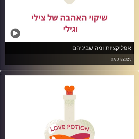
אפליקציות ומה שביניהם
07/01/2025
פעם היינו שומעים את הסיפורים על סבתא וסבא איך הם
הכירו בשידוך בפגישה גורלית או אפילו כשכנים בבית הסמוך
אבל ככל שעוברות השנים היכרות בעידן המודרני נעשות
בעיקר ע"י אפליקציות היכרות בפרק נעסוק מהן האפליקציות
הפופולריות,כיצד נתנהל בהן ומה ההשלכות שלהן
קרדיט תמונות: