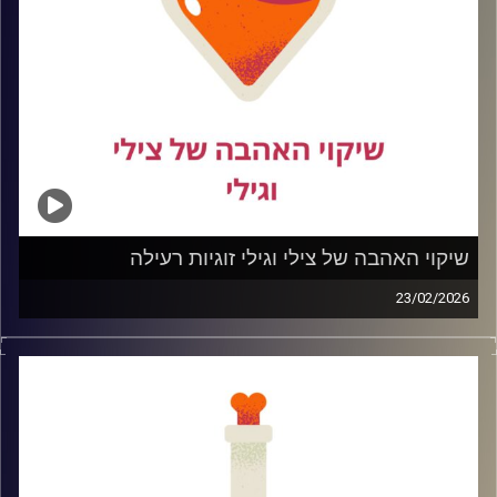
קשה לבחור. קשה להסתפק.
קרדיט תמונות:
שיקוי האהבה של צילי וגילי זוגיות רעילה
23/02/2026
היום אנחנו פותחות נושא שלא תמיד נעים לגעת בו… אבל אי
אפשר להתעלם ממנו – זוגיות רעילה.
איך מזהים כשאהבה הופכת לשליטה?
מתי דאגה נהיית חנק?
ולמה לפעמים כל כך קשה לעזוב, גם כשכואב?
בפרק הזה נדבר בכנות, בלי פילטרים ובלי אשליות רומנטיות, על
הדגלים האדומים, על הדינמיקות השקטות שמכרסמות