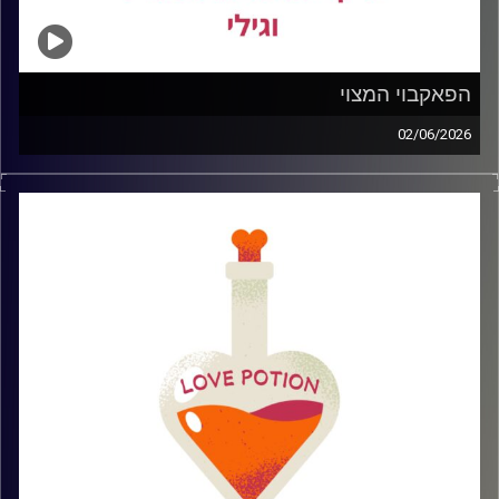
הפאקבוי המצוי
02/06/2026
בפרק דיברנו על הפאק בוי המצוי – איך מזהים אותו עוד לפני
ה״מה את ערה?״ של 2 בלילה, למה הם נהיו זן כל כך נפוץ
בעולם הדייטינג של היום, ואיך מפסיקים ליפול למשחקי חם
קר ובלבולי מוח
קרדיט תמונות: