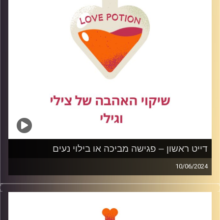
קרדיט תמונות:
דייט ראשון – פגישה מביכה או בילוי נעים
10/06/2024
מי מאיתנו לא מפחד מדייט ראשון? זה יכול להיות מביך, מפחיד
ואפילו מאיים. בפרק זה נדבר על איך להתנהל נכון בדייט
הראשון כדי שניצור לעצמנו חוויה נעימה וחיובית. ונזכור תמיד
דייט ראשון זה רק פגישה ראשונית, הכל פתוח והכל יכול