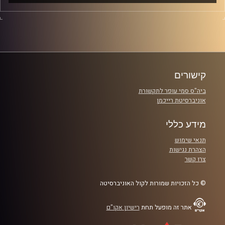
האם הבן אדם שאיתו את בקשר באמת נותן לך הכול או שאת
מסתפקת במינימום. לפעמים נוח לנו לספר לעצמנו סיפורים
ונרטיבים שאינם בהכרח נכונים. בפרק של היום נארח שני
גברים ובעזרתם וננסה להבין האם הוא באמת בקטע שלך או
פשוט מעביר את הזמן.
קישורים
קרדיט תמונות:
ביה"ס סמי עופר לתקשורת
אוניברסיטת רייכמן
מידע כללי
תנאי שימוש
הצהרת נגישות
צרו קשר
© כל הזכויות שמורות לקול האוניברסיטה
אתר זה מופעל תחת
רישיון אקו"ם