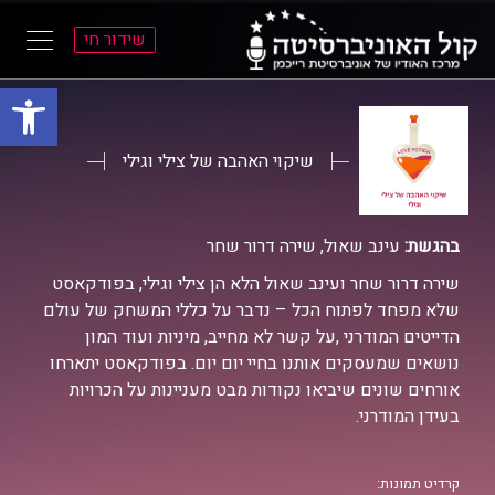
שידור חי
פתח סרגל
ל
ל
תוכן
תפריט
ראשי
ראשי
שיקוי האהבה של צילי וגילי
בהגשת:
עינב שאול, שירה דרור שחר
שירה דרור שחר ועינב שאול הלא הן צילי וגילי, בפודקאסט
שלא מפחד לפתוח הכל – נדבר על כללי המשחק של עולם
הדייטים המודרני ,על קשר לא מחייב, מיניות ועוד המון
נושאים שמעסקים אותנו בחיי יום יום. בפודקאסט יתארחו
אורחים שונים שיביאו נקודות מבט מעניינות על הכרויות
בעידן המודרני.
קרדיט תמונות: