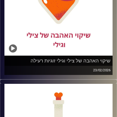
קשה לבחור. קשה להסתפק.
קרדיט תמונות:
שיקוי האהבה של צילי וגילי זוגיות רעילה
23/02/2026
היום אנחנו פותחות נושא שלא תמיד נעים לגעת בו… אבל אי
אפשר להתעלם ממנו – זוגיות רעילה.
איך מזהים כשאהבה הופכת לשליטה?
מתי דאגה נהיית חנק?
ולמה לפעמים כל כך קשה לעזוב, גם כשכואב?
בפרק הזה נדבר בכנות, בלי פילטרים ובלי אשליות רומנטיות, על
הדגלים האדומים, על הדינמיקות השקטות שמכרסמות