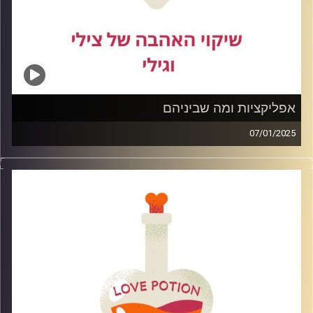
אפליקציות ומה שביניהם
07/01/2025
פעם היינו שומעים את הסיפורים על סבתא וסבא איך הם
הכירו בשידוך בפגישה גורלית או אפילו כשכנים בבית הסמוך
אבל ככל שעוברות השנים היכרות בעידן המודרני נעשות
בעיקר ע"י אפליקציות היכרות בפרק נעסוק מהן האפליקציות
הפופולריות,כיצד נתנהל בהן ומה ההשלכות שלהן
קרדיט תמונות: