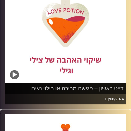
קרדיט תמונות:
דייט ראשון – פגישה מביכה או בילוי נעים
10/06/2024
מי מאיתנו לא מפחד מדייט ראשון? זה יכול להיות מביך, מפחיד
ואפילו מאיים. בפרק זה נדבר על איך להתנהל נכון בדייט
הראשון כדי שניצור לעצמנו חוויה נעימה וחיובית. ונזכור תמיד
דייט ראשון זה רק פגישה ראשונית, הכל פתוח והכל יכול