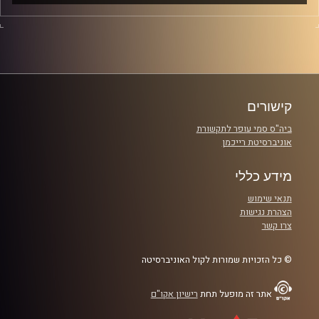
האם הבן אדם שאיתו את בקשר באמת נותן לך הכול או שאת
מסתפקת במינימום. לפעמים נוח לנו לספר לעצמנו סיפורים
ונרטיבים שאינם בהכרח נכונים. בפרק של היום נארח שני
גברים ובעזרתם וננסה להבין האם הוא באמת בקטע שלך או
פשוט מעביר את הזמן.
קישורים
קרדיט תמונות:
ביה"ס סמי עופר לתקשורת
אוניברסיטת רייכמן
מידע כללי
תנאי שימוש
הצהרת נגישות
צרו קשר
© כל הזכויות שמורות לקול האוניברסיטה
אתר זה מופעל תחת
רישיון אקו"ם