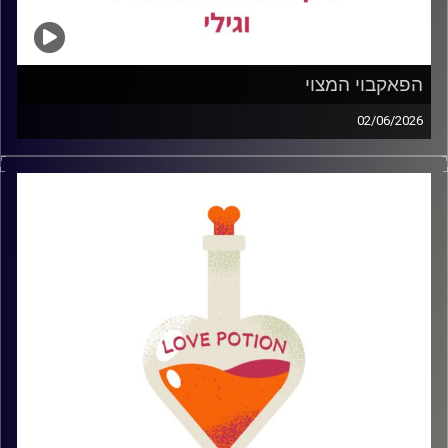
הפאקבוי המצוי
02/06/2026
בפרק דיברנו על הפאק בוי המצוי – איך מזהים אותו עוד לפני
ה״מה את ערה?״ של 2 בלילה, למה הם נהיו זן כל כך נפוץ
בעולם הדייטינג של היום, ואיך מפסיקים ליפול למשחקי חם
קר ובלבולי מוח
קרדיט תמונות: