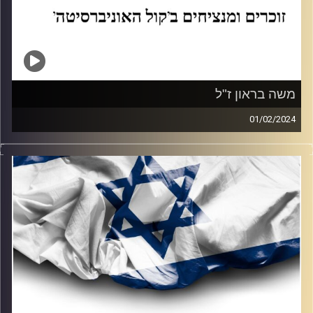
משה בראון ז"ל
01/02/2024
נועה פרג מנציחה עם לואיזה ופייגה שמספרות על איך את
משה בראון ז״ל, רצה להוציא אוטובוסים אזרחיים בשביל להציל
תושבים ולהילחם בחמאס, איך תמיד ידע שקריירה צבאית זה
בשבילו, על זה שהוא לא הספיק לראות את האחיינית החדשה
שלו ועל ההצעה שתכנן לבת הזוג שלו אחרי המלחמה.
קרדיט תמונות:
AudioVersity