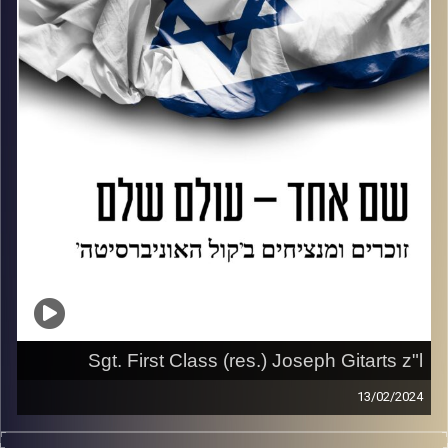
קרדיט תמונות:
AudioVersity
Sgt. First Class (res.) Joseph Gitarts z"l
13/02/2024
Shannah Saul interviews the friends and family of Sgt.