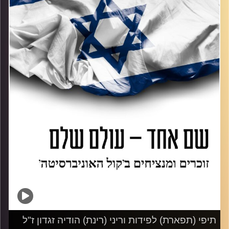
דיברה איתו בשיחת וידאיו תוך כדי, איזה אדם היה ואיזה נס נפל
עליהם בדיוק כשהם קמו מהשבעה. ת.נ.צ.ב.ה
קרדיט תמונות:
AudioVersity
תיפי (תפארת) לפידות וריני (רינת) הודיה זגדון ז"ל