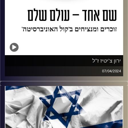
ירון צ'יטיז ז"ל
07/04/2024
נועה פרג מנציחה את ירון צ'יטיז ז"ל עם אחיו דניאל ובת זוגו
דרה. ירון היה סגן מפקד פלוגה בגדוד שקד של חטיבת גבעתי
ונפל בקרב בצפון רצועת עזה.
שיחה על מי הוא היה, על הגבורה שלו ועל השירים שאהב.
קרדיט תמונות:
AudioVersity