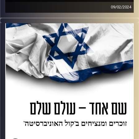
09/02/2024
נועה פרג וירדן כרמלי מנציחות את אושר ברזילי ז״ל, גיבורה
סמב"צית שנפלה ב7.10 אחרי שתפקדה ודאגה לכולם עד
הרגע האחרון, באירוע חדירת המחבלים למוצב.
ירדן מספרת איזו אחות, בת ובת זוג אושר הייתה, ואיך הותירה
אחריה משפחה גדולה שהיום הדבק שלה כבר איננו. כל מה
שנותר זה להנציח אותה.
קרדיט תמונות:
AudioVersity