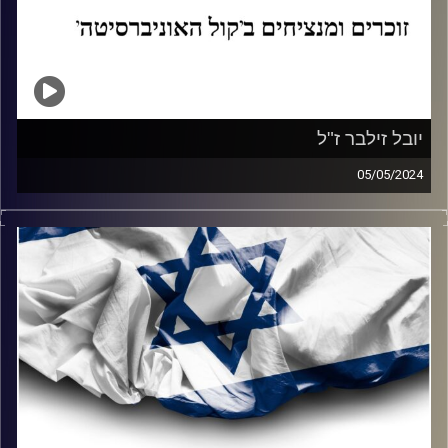
יובל זילבר ז"ל
05/05/2024
סרן (במיל') יובל זילבר ז"ל, חזר מהטיול הגדול כדי להילחם
במלחמה ונפל בקרב בצפון רצועת עזה.
אביו איתי זילבר מנציח את בנו שפיזר אור ואהבת חינם בעולם,
דאג להתנדב וליזום בכל רגע נתון ואהב מוזיקה, חברים
ומשפחה יותר מהכול.
תנצב"ה.
קרדיט תמונות:
AudioVersity