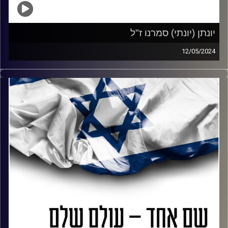
יונתן (יונתי) סמרנו ז"ל
12/05/2024
דנה זינו, סטודנטית באונ' רייכמן ובת דודתו של יונתן, מארחת
את אילת, אמא של יונתן (יונתי) סמרנו ז"ל, חטוף בעזה.
בשיחה אפשר לשמוע את ההודעות של יונתי ולהבין כמה
שמחת חיים הפיץ בכל מקום.
קשה להגיד על יונתי שהוא מת כי הוא היה הכי חי שאפשר
להיות. יונתי הוא החיים והחיים הם יונתי.
קרדיט תמונות:
AudioVersity