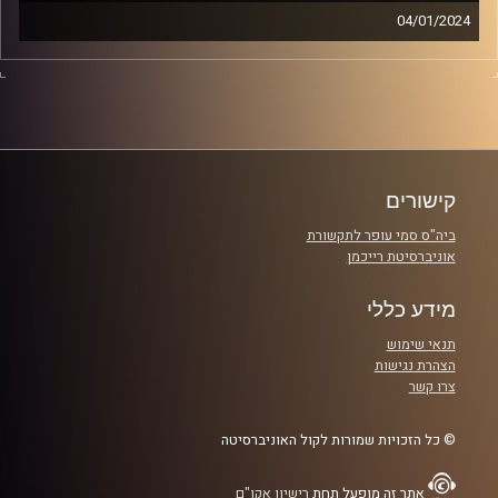
04/01/2024
נועה פרג מנציחה עם איליי מרדכי את חברותיו תיפי (תפארת)
לפידות וריני (רינת) הודיה זגדון ז"ל שנרצחו במסיבה בנובה ב
7.10.2023.
שעה של שירים שהושמעו, הוקדשו ונכתבו למענן ת.נ.צ.ב.ה.
קרדיט תמונות:
AudioVersity
קישורים
ביה"ס סמי עופר לתקשורת
אוניברסיטת רייכמן
מידע כללי
תנאי שימוש
הצהרת נגישות
צרו קשר
© כל הזכויות שמורות לקול האוניברסיטה
אתר זה מופעל תחת
רישיון אקו"ם