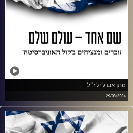
מתן אברג׳יל ז״ל
29/03/2024
נועה פרג ויובל מצרי מנצחים את מתן אברג׳יל ז״ל. מתן היה
גיבור במותו וקפץ על רימון על מנת להציל את חבריו. נועה ויובל
מדברים שעה שלמה על מי הוא היה, על השיר שנכתב עליו ועל
השירים שאהב.