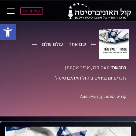
שידור חי
פתח סרגל
ל
ל
תוכן
תפריט
ראשי
ראשי
שם אחד – עולם שלם
בהגשת:
נועה פרג, אביב אקסמן
זוכרים ומנציחים ב'קול האוניברסיטה'
קרדיט תמונות:
AudioVersity