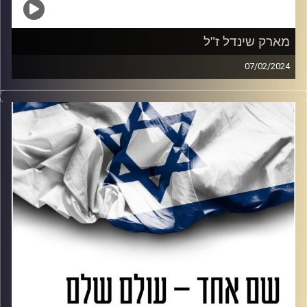
מארק שינדל ז"ל
07/02/2024
נועה פרג מנציחה יחד עם אוראל דורף את מארק שינדל
שנרצח במסיבה ברעים. אוראל נכח במסיבה וניצל ממנה – הוא
מספר איך עד הרגע האחרון מארק עזר שם לכולם, דאג לשמור
על אווירה חיובית. אוראל מספר מה הוא וחבריו עושים כל
שבוע על מנת להנציח אותו.
קרדיט תמונות:
AudioVersity