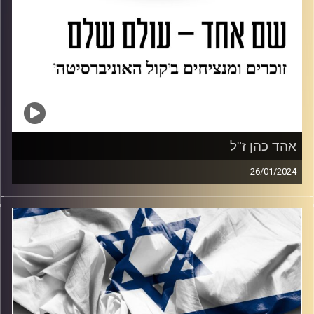
אהד כהן ז"ל
26/01/2024
נועה פרג מארחת את רון כהן, אחות של אהד כהן ז"ל והן
מנציחות אותו יחדיו. רון מספרת איך אהד אח לשלוש בנות,
כאילו תמיד ידע שהוא יפול בצבא ולמרות זאת לשרת את
המדינה היה דבר שכל כך רצה. רון מספרת איך אמא שלהם
ישנה עם בגדים, מוכנה לקבל את הבשורה הנוראית מכול ואיך
היום הם מתמודדים עם זה. תהיה נשמתו צרורה בצרור החיים.
קרדיט תמונות:
AudioVersity