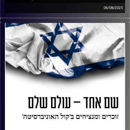
לשריון, כמו סבא גיורא, עשה זאת בגאווה והאמין בדרך.
06/08/2025
כשהתקבל ליחידת המלא״ר הוא היה מאוד גאה בהישג.
אירועי ה 07.10.23 ידוברו ויסופרו שנים קדימה. בין שלל
הוא ידע שמשפחתו אוהבת אותו וגאה בו, בדיוק כפי שהוא
הסיפורים ישנו הסיפור של סמ״ר אור מזרחי. אור איבד את אמו
אהב והיה גאה בה.
כשהיה בן חצי שנה. כשהיה בן 17, איבד את אחיו בתאונת
דרכים, בה נכח. למרות הקשיים, בחר להתגייס לקרבי ולתרום
למדינת ישראל. בבוקר ה 07.10 שמר לבדו באזור כרם שלום,
כשהוא נלחם לבדו אל מול גלי מחבלים. אביו, אבי מזרחי, יספר
בתוכנית זו, נשמע את השירים האהובים על עמית, מתוך
את סיפורו של אור והמשפחה.
הפלייליסט שלו.
קרדיט תמונות:
AudioVersity
קרדיט תמונות:
AudioVersity