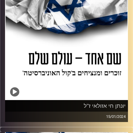
ואפילו מספרים איך הם מתכוונים להנציח אותו.
קרדיט תמונות:
AudioVersity
יונתן חי אזולאי ז"ל
15/01/2024
נועה מראיינת את כפיר אזולאי שמנציח את אחיו יונתן חי
אזולאי ז"ל שנרצח במסיבה ברעים, ומספר איך אמו של יונתן