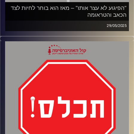
"הפיגוע לא עצר אותו" – מאז הוא בוחר לחיות לצד
הכאב והטראומה
29/05/2025
בפרק הזה אני פוגשת את אור נאסא, ששרד את התופת של
פיגוע נובה – ויצא ממנו אדם חדש. ברגע הכי חשוך, כשהמוות
היה קרוב מתמיד, הוא הבין שהוא לא מוכן להמשיך לחיות ככה.
שיחה מרגשת, חשופה ומעוררת השראה על טראומה, אמת,
וחופש להיות מי שאתה – גם כשזה קשה, גם כשזה מפחיד,
ובעיקר כשזה הכי אמיתי שיש.
קרדיט תמונות:
AudioVersity