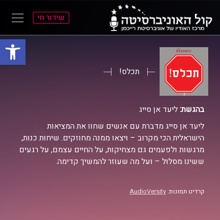
שידור חי
פתח סרגל
ל
ל
תוכן
תפריט
ראשי
ראשי
תכלס!
בהגשת:
ליעד אן סייג
ליעד אן סייג מדברת עם אנשים שחוו את המציאות
הישראלית הכי מקרוב – ויצאו ממנה מחוזקים. שיחות כנות,
מרגשות ולפעמים גם מצחיקות, על החיים עצמם, על רגעים
ששינו מסלול – ועל מה שעוזר להמשיך קדימה.
קרדיט תמונות:
AudioVersity