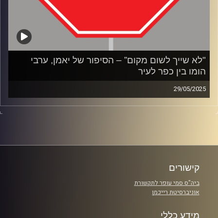
"לא שייך לשום מקום” – הסיפור של יאמן, ערבי
הומו בין כפר לעיר
29/05/2025
בפרק הזה אני פוגשת את יאמן – ערבי הומו שגדל בכפר שבו
לא יכל להיות מי שהוא, עבר לעיר כדי למצוא חופש – וגם שם
נתקל בקירות. שיחה פתוחה ואמיצה על זהות, שייכות, אהבה
עצמית – והמחיר של להיות שונה בשני עולמות שלא תמיד
מוכנים לקבל.
קישורים
קרדיט תמונות:
AudioVersity
ביה"ס סמי עופר לתקשורת
אוניברסיטת רייכמן
מידע כללי