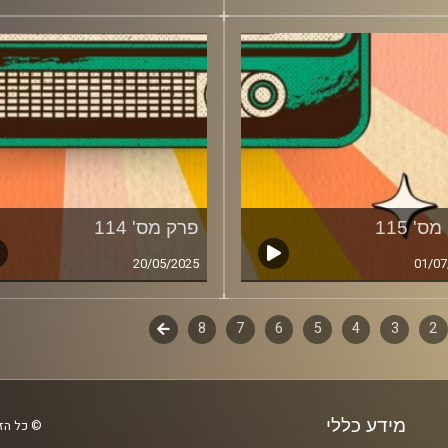
ס' 115
פרק מס' 114
20/05/2025
01/07
2
ף
3
4
5
6
7
8
לשלב
הבא
ם
מידע כללי
© כל הזכ