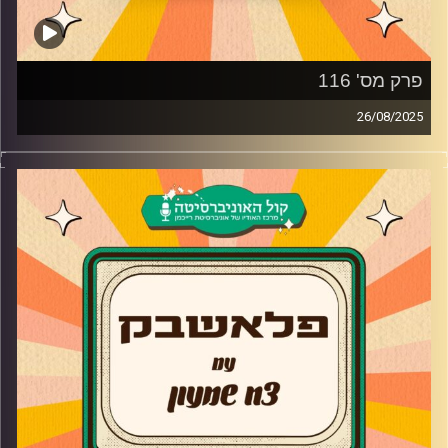
פרק מס' 116
26/08/2025
ניתאי דגן מגיע לאולפן פלאשבק!
השחקן, הבמאי והיוצר ניתאי דגן מספר על תחילת הדרך עם
סדרת הנוער "100 בתנ"ך", השינוי שקרה לו בחיים בעקבות
הסדרה "החולמים" ולמה למרות שהיוצרים אהבו את הדמות שלו
הוא לא המשיך לסדרת ההמשך "גאליס". בנוסף, ניתאי מספר על
המעבר אל מאחורי הקלעים ועל הסדרה ששוברת הרשת
"Brooklyn Coffee Shop" ועל סגירת המעגל בתור דיאלוגיסט
בסדרה "כפולה"
קרדיט תמונות:
AudioVersity