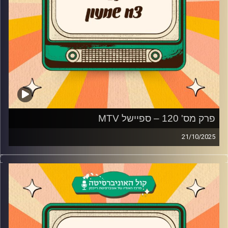
פרק מס' 120 – ספיישל MTV
21/10/2025
ספיישל MTV
קרדיט תמונות:
AudioVersity