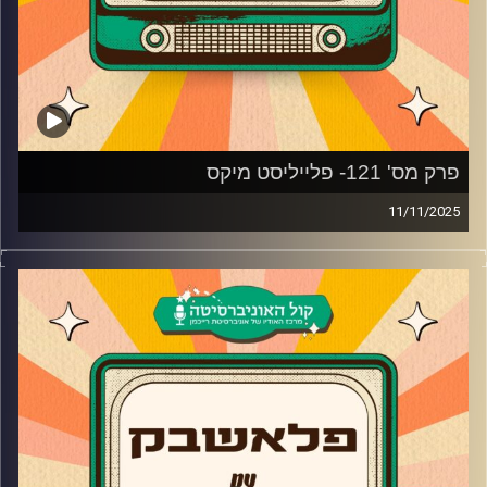
פרק מס' 121- פלייליסט מיקס
11/11/2025
צח שמעון מביא לכם פלייליסט מיקס החל משרית חדד, בנות
השמינייה ועד לג'סטין טימברלייק.
קרדיט תמונות:
AudioVersity