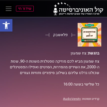
שידור חי
פתח סרגל
ל
ל
תוכן
תפריט
ראשי
ראשי
פלאשבק
בהגשת:
צח שמעון
צח שמעון מביא לכם מוזיקה נוסטלגית משנות ה-90, שנות
ה-2000, את השירים מהסדרות, הסרטים ואפילו הפסטיגלים
שכולנו גדלנו עליהם בשילוב סיפורים וחוויות נעורים
כל שלישי בשעה 16:00
קרדיט תמונות:
AudioVersity