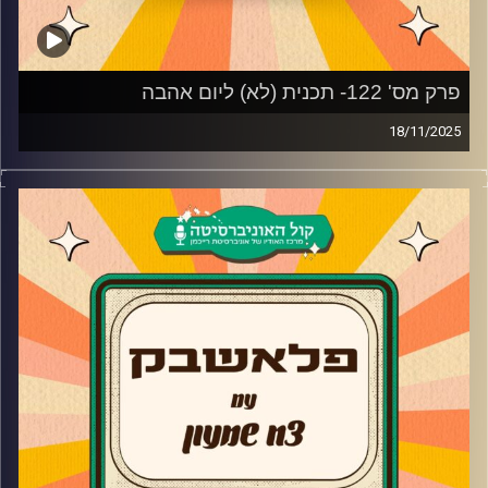
פרק מס' 122- תכנית (לא) ליום אהבה
18/11/2025
צח שמעון לוקח אתכם למסע בזמן עם כל השירים
הנוסטלגיים והרומנטיים והשירים הכי טובים לצרוח ברכב אחרי
פרידה.
קרדיט תמונות:
AudioVersity