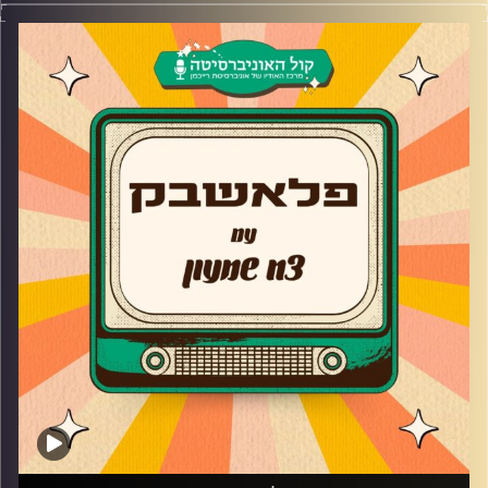
של שנת 2002.
קרדיט תמונות:
AudioVersity