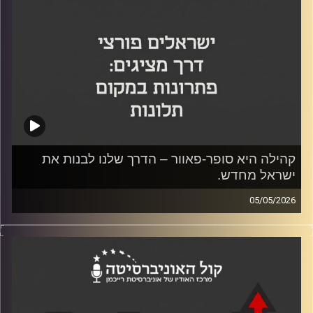
קרדיט תמונות:
קהילה היא סופר-פאוור – הדרך שלנו לבנות את
ישראל מחדש.
05/05/2026
בפרק של פודקאסט Re:Israel, מארח ד"ר יוסי מערבי בשיתוף
הסטודנט אמיר שרים את יסמין לוקץ' יזמית, משקיעה
וממייסדות Icon ו-Code for Israel, לשיחה עמוקה על יזמות
ככלי לתיקון חברתי ולאומי. לוקאץ' מסבירה מדוע היא רואה
בקהילה את ה-Super Power הייחודי של ישראל, ומדגימה
כיצד מודלים של התנדבות טכנולוגית מסייעים לחקלאים