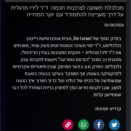
מכלכלת תשוקה לצרכנות חכמה: ד"ר לירז מרגלית
על דרך מעניינת להתמודד עם יוקר המחייה
02/06/2026
בפרק נוסף של Re:Israel, מבית אוניברסיטת רייכמן
וכלכליסט, ד"ר יוסי מערבי והסטודנטית מעין שניר, מארחים
את ד"ר לירז מרגלית – חוקרת התנהגות בעידן הדיגיטלי,
מחברת רב המכר "הנדסת התודעה" ויועצת לחברות ענק
גלובליות. הפרק נגע בפער המרתק שבין תיאוריות אקדמיות
לפרקטיקה בשטח, אך התמקד בעיקר בבעיה כואבת
שמשפיעה על הכיס של כולנו ועל כדור הארץ: איך הגענו
למצב שבו לקנות חדש הפך לפתרון ברירת המחדל לכל דבר
שמתיישן קלות.
קרדיט תמונות: