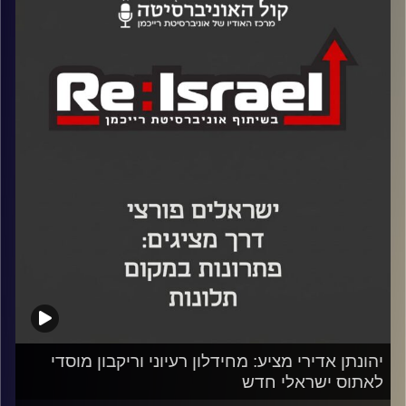
ליזמות, יחד עם הסטודנטית רוני גורן, שניים מהקולות
המרתקים והמשפיעים ביותר בסוגיה זו:
ד"ר הילה אקסלרד
,
חוקרת בכירה ומנהלת המרכז למדיניות כלכלית של החברה
החרדית במכון אהרון, ו
איציק קרומבי
, יזם הייטק, מנכ"ל "מגו"
(התוכנית להכשרת גברים חרדים להייטק) ומחבר הספר
כשהחרדים יהיו רוב
.
קרדיט תמונות:
יהונתן אדירי מציע: מחידלון רעיוני וריקבון מוסדי
לאתוס ישראלי חדש