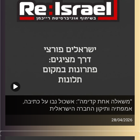
בפריפריה, נלחמים באנטישמיות ברשת ותומכים במשרתי
המילואים דרך יוזמת "תו מילואים". לאורך הפרק היא חולקת
תובנות אישיות על היתרון שבלמידה מכישלונות , החשיבות של
מודל ה-"Pay it Forward" בעולם העסקים והאמונה הנחושה
בכוחו של הדור הצעיר להוביל שינוי משמעותי במדינה כל עוד
בוחרים בגישה של "Be the change" ופועלים בשטח במקום
להסתפק בביקורת.
קרדיט תמונות:
"משאלה אחת קדימה": אשכול נבו על כתיבה,
אמפתיה ותיקון החברה הישראלית
28/04/2026
בפרק של re:Israel מבית אוניברסיטת רייכמן וכלכליסט, ד"ר
יוסי מערבי ורוני גורן משוחחים עם הסופר והיזם החברתי