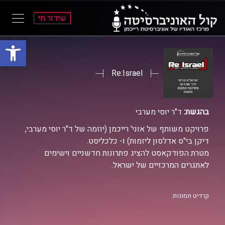
שידור חי
פתח סרגל
ל
ל
תוכן
תפריט
ראשי
ראשי
Re:Israel
בהגשת:
ד"ר יוסי מערבי
פרויקט משותף של אוני' רייכמן (יוזמה של ד"ר יוסי מערבי,
דיקן בי"ס אדלסון ליזמות) ו- כלכליסט.
מטרת הפודקאסט להציג פתרונות חדשניים וישימים
לאתגרים המרכזיים של ישראל.
קרדיט תמונות: