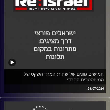
קרדיט תמונות:
חמישים גוונים של שחור: המרד השקט של
המיינסטרים החרדי
21/07/2026
בפרק האחרון של הפודקאסט
Re:Israel
מבית אוניברסיטת
רייכמן וכלכליסט, אירח ד"ר יוסי מערבי, דיקן בית ספר אדלסון