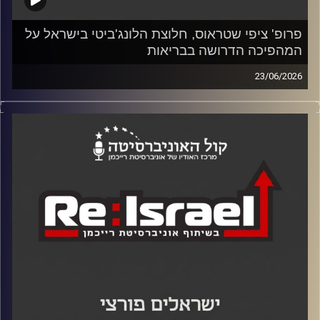
פרופ' ציפי שטראוס, חלוצת הלונג'ביטי בישראל על
המהפיכה הדרושה בבריאות
23/06/2026
בפרק נוסף של פודקאסט Re:Israel, המשותף לאוניברסיטת
רייכמן ולכלכליסט.
ד"ר יוסי מערבי, דיקן בי"ס אדלסון ליזמות, והסטודנט יונתן הבר
מארחים את פרופ' ציפי שטראוס, רופאה וחוקרת בעלת שם
עולמי, שניהלה במשך 15 שנה את מחלקת היילודים והפגים
בשיבא וכיום עומדת בחזית מהפכת אריכות הימים הבריאה
בישראל.
קרדיט תמונות: