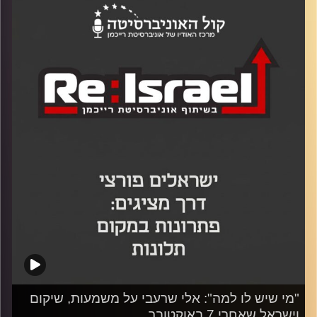
אשכול נבו על אובדן הדמיון, שחיקת האמפתיה והקיטוב
בחברה הישראלית אחרי 7 באוקטובר. מתוך מפגשים עם
מילואימניקים, פצועים, מפונים ומשפחות שכולות, נבו מציע
תשובה אנושית ופשוטה: כתיבה. על הכוח של סיפור לפתוח את
הלב, על הצורך לדמיין עתיד אחר, ועל הדרך להפוך מחברת, עט
וחדר שקט לכלי של חיבור וריפוי לאומי.
קרדיט תמונות:
"מי שיש לו למה": אלי שרעבי על משמעות, שיקום
וישראל שאחרי 7 באוקטובר