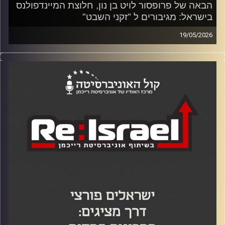
הבאה של פרופסור לויט בן נון, חלוצת המיינדפולנס
בישראל: מגיבורים ל "זקני השבט"
19/05/2026
בפרק זה של פודקאסט Re:Israel אוניברסיטת רייכמן
וכלכליסט, ד"ר יוסי מערבי והסטודנטית גליה סמסון מארחים את
חוקרת המוח פרופ' נאוה לויט בן נון לשיחה על המשבר
הקוגניטיבי של ישראל.
פרופסור לויט בן נון טוענת שאנו מנסים לפתור בעיות מורכבות
עם דפוסי חשיבה מיושנים, ומציעה שדרוג למערכת ההפעלה
הלאומית שלנו: הצמחת מנהיגות של "זקני שבט". היא מתארת
אנשים בעלי תודעת חוכמה המסוגלים להכיל מורכבות ולגשר
בין קבוצות.
הצטרפו לשיחה מרתקת על פסיכו-טכנולוגיות בעידן ה-AI,
הסכנה שבניצול תאגידי של מיינדפולנס, והתקווה האמיתית
לשינוי שצומחת דווקא מהדור הצעיר שחווה את טראומת
המלחמה.