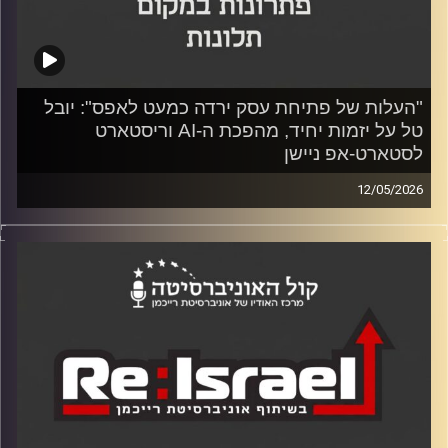
קרדיט תמונות:
"העלות של פתיחת עסק ירדה כמעט לאפס": יובל
טל על יזמות יחיד, מהפכת ה-AI וריסטארט
לסטארט-אפ ניישן
12/05/2026
בפרק של re:Israel מבית אוניברסיטת רייכמן וכלכליסט, ד"ר
יוסי מערבי ומעין שניר משוחחים עם היזם והמשקיע יובל טל
על שחיקת הסטארט-אפ ניישן, חרדת התעסוקה מול ה-AI
והצורך בשרטוט מפת הזדמנויות חדשה לחברה הישראלית.
מתוך ניסיונו כיזם סדרתי ומשקיע, טל מציע פתרון מפתיע
לאובדן המומנטום: יזמות יחיד (Solopreneurship). על העידן
החדש שמאפשר לכל אחד להפוך רעיון למוצר טכנולוגי גם
ללא שום ידע בתכנות, על החשיבות למנף את היתרון היחסי
שלכם במקום לפחד מהשינוי, ועל הקריאה להפסיק לחכות
למימון או אישור מאף אחד – ופשוט להתחיל ליזום.