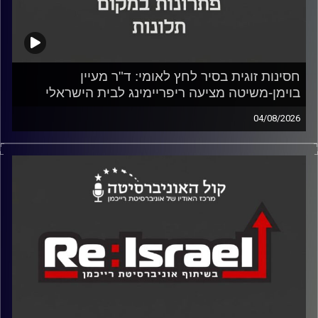
חסינות זוגית בסיר לחץ לאומי: ד"ר מעיין
בוימן-משיטה מציעה ריפריימינג לבית הישראלי
04/08/2026
בפרק המרתק של הפודקאסט Re:Israel מבית אוניברסיטת
רייכמן וכלכליסט, אירח ד"ר יוסי מערבי, דיקן בית ספר אדלסון
ליזמות, יחד עם הסטודנט ליזמות ומנהל עסקים יונתן הבר, את
ד"ר מעיין בוימן-משיטה – פסיכולוגית, מטפלת זוגית
ומשפחתית, ויוצרת הפודקאסט הפופולרי "עושים פסיכולוגיה".
השיחה נעה בין חשיפות אישיות מפתיעות, צלילה למנגנונים
נוירולוגיים של סטרס, ובעיקר – ארגז כלים יישומי, מהיר ומציל
חיים לשמירה על המבצר הביתי.
קרדיט תמונות: