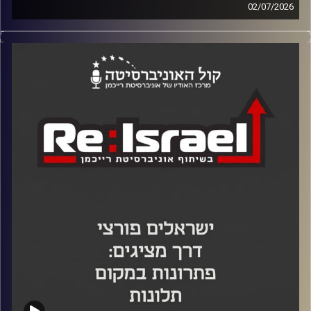
02/07/2026
יהונתן אדירי, יזם, מייסד Healthy.io ושותף־מייסד בתנועת
"עלינו", התארח בפודקאסט Re:Israel של אוניברסיטת רייכמן
וכלכליסט, וטען כי ישראל מצויה ב"חידלון רעיוני גמור": לא
משבר של מגזר כזה או אחר, אלא חוסר התאמה עמוק בין
הרעיון הפוליטי שעליו נשענת המדינה לבין המציאות החדשה.
הפתרון שלו: דור של "נכדים מייסדים" שייקח אחריות על "הרגע
המכונן השלישי" של ישראל, יכייל מחדש את מוסדות המדינה
ויבנה אתוס חדש של "דמוקרטיה עברית גאה".
קרדיט תמונות: