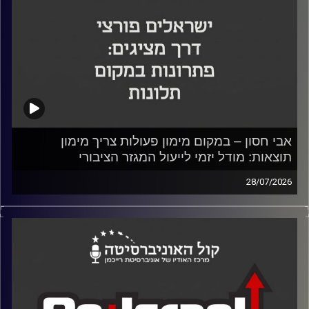
אבי חסון – במקום מימון פעולות צריך מימון
תוצאות: מודל יזמי לייעול המגזר הציבורי
28/07/2026
אבי חסון, ראש רשות החדשנות הראשון ומנכ"ל Startup
Nation Central לשעבר, התארח בפודקאסט Re-Israel של
אוניברסיטת רייכמן וכלכליסט. בשיחה עם ד"ר יוסי מערבי, דיקן
בית ספר אדלסון ליזמות, והסטודנטית מעין שניר, הציג חסון
ניתוח של כשלי העומק במבנה הממשלתי, והציע פתרון יישומי
ברמת ה-Mindset: מעבר משותפויות קלאסיות למודל של
"פיילוטים מותני תוצאה" בשילוב פילנתרופיה והסקטור הפרטי.