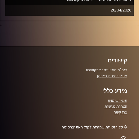
20/04/2026
בפרק מיוחד של re:Israel מבית אוניברסיטת רייכמן וכלכליסט,
ד"ר יוסי מערבי ויונתן הבר משוחחים עם אלי שרעבי על משבר
האמון, ההגירה מישראל, והצורך לבנות מחדש את החברה
הישראלית. מתוך אובדן אישי קיצוני וחוויית שבי, שרעבי מציע
תשובה אחת חדה: משמעות. על הבחירה איך להגיב, על כוחם
של קהילה ויוזמה אזרחית, ועל השאלה איך הופכים כאב
קישורים
לתקווה.
ביה"ס סמי עופר לתקשורת
אוניברסיטת רייכמן
קרדיט תמונות:
מידע כללי
תנאי שימוש
הצהרת נגישות
צרו קשר
© כל הזכויות שמורות לקול האוניברסיטה