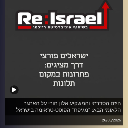
נוה הציג בשיחה את התעוררותה של החברה האזרחית אל
מול משברי המדינה, והציע חזון יישומי לשיקום אזורי העימות
באמצעות רתימת הניסיון, הידע והמוטיבציה של בני הגיל
השלישי.
קרדיט תמונות:
היזם הסדרתי והמשקיע אלון חורי על האתגר
הלאומי הבא: "מגיפת" הפוסט-טראומה בישראל
26/05/2026