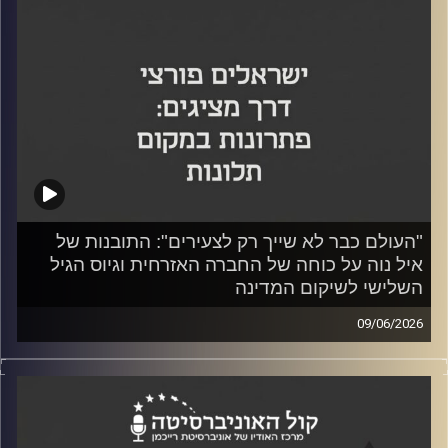
קרדיט תמונות:
"העולם כבר לא שייך רק לצעירים": התובנות של
איל נוה על כוחה של החברה האזרחית וגיוס הגיל
השלישי לשיקום המדינה
09/06/2026
מבית אוניברסיטת רייכמן וכלכליסט
בפרק נוסף של
Re:Israel
,
,
אירחו ד"ר יוסי מערבי והסטודנטית גליה סמסון את איל נוה –
יזם, איש עסקים, לוחם בסיירת מטכ"ל, ממובילי ארגון "אחים
לנשק" וממקימי החמ"ל האזרחי.