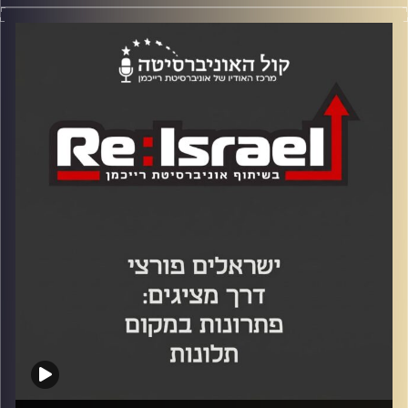
בפרק הזה של פודקאסט re:ISRAEL מבית אוניברסיטת רייכמן
וכלכליסט, ד"ר יוסי מערבי והסטודנטית רוני גורן פוגשים את
אלון חורי – יזם סדרתי, שותף מנהל בקרן Team8, ומי שהיה
מעורב בבניית חברות ואקזיטים של מיליארדים. חורי מזהה את
הפוסט-טראומה כאחד האתגרים הלאומיים, החברתיים
והכלכליים הגדולים של ישראל אחרי 7 באוקטובר, ומציע
להחיל עליה חשיבה יזמית: לא רק תרומות, חמלה ופילנתרופיה,
אלא בניית תשתית ארוכת טווח של שיקום, תעסוקה ומשמעות.
בפרק הוא מציג מודל למעבר מתלות בפילנתרופיה לכלכלה
תעסוקתית משקמת – ממשרות מותאמות בחברות הייטק, דרך
שילוב צעירים באקדמיה, ועד הקמת מרכזי אשפוז יום
ייעודיים.
קרדיט תמונות: