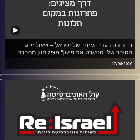
תחבורה בערי העתיד של ישראל – שאול זינגר
הסופר של "סטארט-אפ ניישן" מציג חזון מהפכני
17/06/2026
בפרק נוסף של Re:Israel, מבית אוניברסיטת רייכמן וכלכליסט,
אירחו ד"ר יוסי מערבי, דיקן בי"ס אדלסון ליזמות, והסטודנט
איתי ברון את שאול זינגר עיתונאי, סופר והוגה דעות, מי
שחתום על רב-המכר הבינלאומי "Startup Nation". השיחה
המרתקת צללה אל עומק החוסן החברתי הישראלי, אך התמקדה
בפתרון יצירתי ומהפכני לאחת הבעיות המעיקות ביותר על
איכות החיים בישראל ובעולם: משבר התחבורה העירוני.