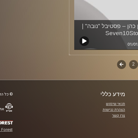
 כהן – פסטיבל "נובה" |
Seven10Sto
01/01
2
ף
לשלב
הבא
ם
מידע כללי
© כל הזכ
תנאי שימוש
אתר
הצהרת נגישות
צרו קשר
 Forest