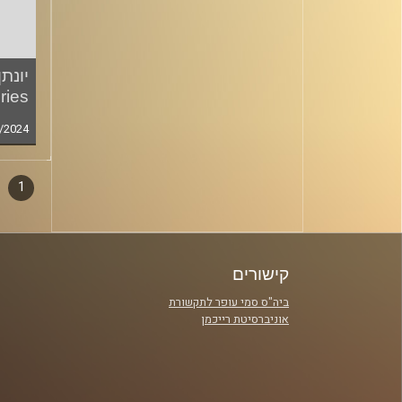
יונתן
ries
/2024
1
דפדו
סגירה
פרקי
קישורים
ביה"ס סמי עופר לתקשורת
אוניברסיטת רייכמן