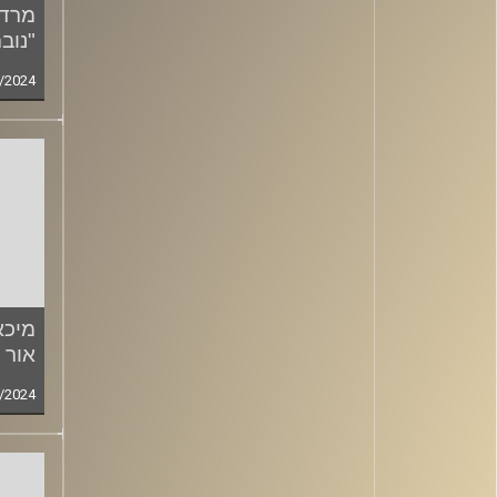
מרדכ
"נובה" | ies
/2024
מיכא
אור לוי | es
/2024