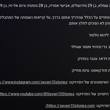
שי אמריה, בן 28 מנתניה ורום אל-חי, בן 29 מנתניה, נמלטו מפסטיבל "נובה".
פרים על הכלל שהדריך אותם בדרך, על קריאות השמחה של המחבלים
ון לא הסכים לחלץ אותם.
: ליהוא טלמור
: גדי מזרחי ותומר שטילר
 וידאו: ענבר בוחניק
 פודקאסט: עינת סחייק
האינסטגרם של הפרויקט:
s://www.instagram.com/seven10stories/
היוטיוב של הפרויקט:
ttps://www.youtube.com/@Seven10Stories
פרויקט:
https://seven10stories.com/