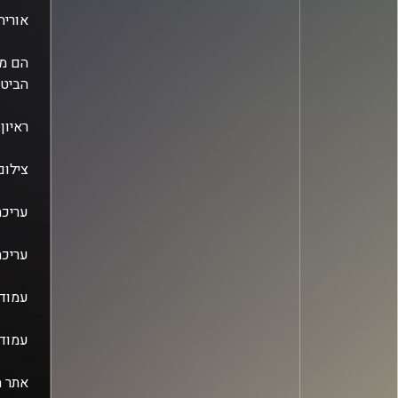
אוריה שמלא, בן 29 מירושלים, אבי
הם מס
הביטח
ראיון
צילום
עריכת
עריכת
עמוד 
עמוד 
אתר ה