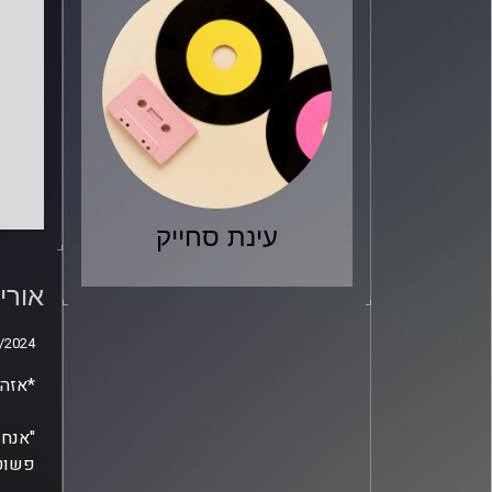
עינת סחייק
אורי
"נובה" | ies
אוריה,
/2024
/2024
*אזהר
"אנחנ
פשוט 