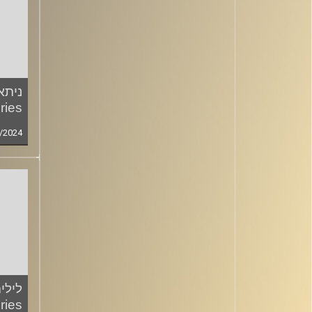
ניתא
ries
/2024
לילי
ries