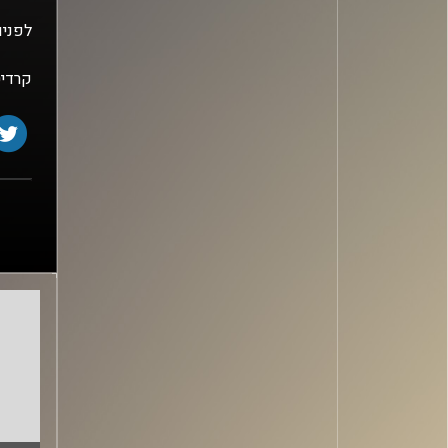
לפניו
קרדיט