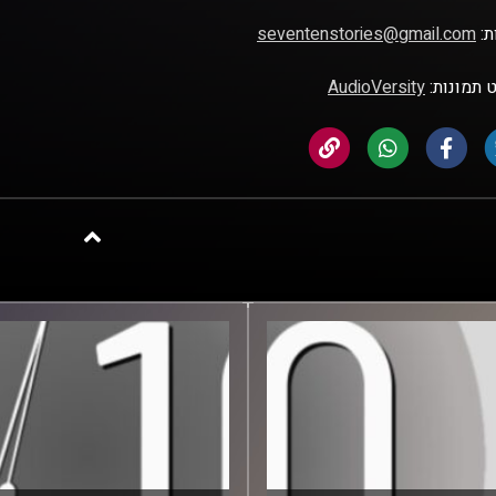
ת:
seventenstories@gmail.com
 תמונות:
AudioVersity