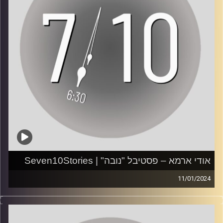
35 קילומטרים בארבע שעות עד שהגיעו ממתחם נובה למושב
פטיש. על תמונת האוטו האדום שלא תעזוב את אופק כל חייו,
אתר הפרויקט:
https://seven10stories.com/
ועל הסיבה שהם בטוחים שיחזרו לרקוד.
לפניות: seventenstories@gmail.com
ראיון: ליהוא טלמור
צילום: גדי מזרחי ותומר שטילר
קרדיט תמונות:
AudioVersity
עריכת וידאו: ענבר בוחניק
עריכת פודקאסט: עינת סחייק
עמוד האינסטגרם של הפרויקט:
https://www.instagram.com/seven10stories/
אודי ארמא – פסטיבל "נובה" | Seven10Stories
11/01/2024
עמוד היוטיוב של
*אזהרת תוכן קשה לשמיעה*
הפרויקט:
https://www.youtube.com/watch?v=rn-
58VDLF5g
"חלק ממני נשאר שם".