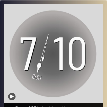
https://www.youtube.com/watch?v=ZwnFJBdJCIw
"מאות אנשים רצים מזרחה, כמו ברווזים במטווח, כשהכדורים
אתר הפרויקט:
https://seven10stories.com/
שורקים לנו מעל לראש".
לפניות:
seventenstories@gmail.com
אמיתי נגר, בן 27 מתל-אביב, נמלט עם חבריו ממסיבת הנובה
וגמא 23 קילומטרים. "בדרך נכנסנו להסתתר במטע וחשבתי
שיתכן שיש בו מחבלים שרוצים להרוג אותנו, אבל אם כך –
אני מקבל את זה שנגמר הסיפור. ואני מסתכל לשמיים וצועק:
קרדיט תמונות:
AudioVersity
איפה צה"ל?"
ראיון: ליהוא טלמור
צילום: גדי מזרחי ותומר שטילר
עריכת וידאו: ענבר בוחניק
עריכת פודקאסט: עינת סחייק