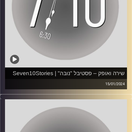
בשבעה אומרים שלפחות היו לה חיים טובים. חשבתי 'סבבה,
אני אמות פה והחיים ימשיכו'". בין מטחי היריות שמעה ציוץ
ציפורים. "זה הרגיע אותי שהטבע לא משתנה בגלל הרוע
האנושי".
ראיון: הדר לוי
צילום: גדי מזרחי ותומר שטילר
עריכת וידאו: ענבר בוחניק
שירה ואופק – פסטיבל "נובה" | Seven10Stories
עריכת פודקאסט: עינת סחייק
15/01/2024
*אזהרת תוכן קשה לשמיעה*
עמוד האינסטגרם של הפרויקט:
https://www.instagram.com/seven10stories/
"אני רצה ואומרת לאמא שלי בטלפון: 'מחבלים רודפים אחריי!
אני מעדיפה שתקברי אותי מאשר להיות חטופה'".
עמוד היוטיוב של
הפרויקט:
https://www.youtube.com/watch?v=rn-
שירה הסל, בת 21 ואופק זוהר, בן 22, שניהם מגני תקווה, ברחו
58VDLF5g