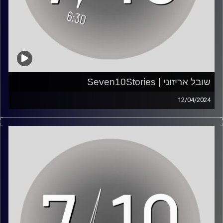
שובל אריזוני | Seven10Stories
12/04/2024
*אזהרת תוכן קשה לשמיעה*
"אני מבין שאני הולך למות, ומעדיף לחסל כמה שיותר מחבלים
עד שיהרגו אותי".
שובל אריזוני, בן 21 מבית חורון, יצא לסיור רגיל בבוקר השבת
השחורה כנהג "דוד" בגולני.
הרכב התפוצץ, הוא התחרש ונותר לבדו. אחרי שירה שש
מחסניות וחיסל יותר מעשרה מחבלים, הוא נותר פצוע, עם