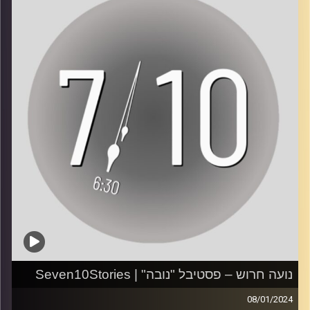
אתר הפרויקט:
https://seven10stories.com/
אודי ארמא, בן 37 מבת ים, ניצל מהמסיבה ברעים לאחר
שהסתתר במשך שש שעות בבוטקה של ההפקה.
לפניות: seventenstories@gmail.com
"ראיתי כמויות של מחבלים יורים בכל מקום. ראיתי צעירים
נופלים על הרצפה והמחבלים מוודאים בהם הריגה ואז לוקחים
מהגופות שעונים, טלפונים, ארנקים. שמעתי צרחות בערבית
קרדיט תמונות:
AudioVersity
לידי. עשיתי שרירים בכל הגוף וידעתי שאני הולך לקבל את זה.
אמרתי לאלוהים: 'זה לא הזמן שלי'. אחרי שש שעות שמענו
חיילים".
ראיון: שקד מזרחי
צילום: גדי מזרחי, מאיה מור ושרון קרפ
עריכת וידאו: ענבר בוחניק
נועה חרוש – פסטיבל "נובה" | Seven10Stories
עריכת פודקאסט: עינת סחייק
08/01/2024