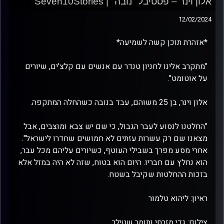
אלון וינר – פסטיבל "נובה" | Seven10Stories
12/02/2024
*אזהרת תוכן קשה לשמיעה*
"מתקרב אלינו לחניון טנדר עם אנשים עם קלצ'ים, שיורים
על אוטומט".
אלון וינר, בן 25 משוהם, עבד בנובה כשהחלה המתקפה.
"החלטנו לנסוע לעבר הגבול, כי שם יש צבא ומוצבים, אבל
מצאנו שם רק עשרות עזתים לא חמושים שחדרו לישראל".
אחרי מסע מפרך בשבילי העוטף, כשיורים עליהם מכל עבר,
הוא נחלץ עם חבריו. היום הוא בטוח, שזה לא היה במזל אלא
בזכות ההחלטות שקיבל בשטח.
ראיון: ליהוא טלמור
צילום: גדי מזרחי ותומר שטילר