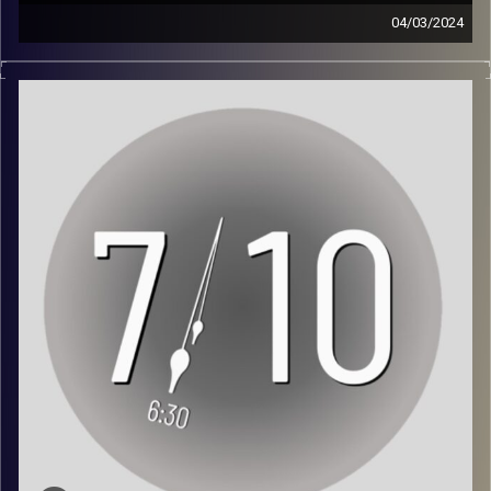
עריכת פודקאסט: עינת סחייק
04/03/2024
*אזהרת תוכן קשה לשמיעה*
עמוד האינסטגרם של הפרויקט:
https://www.instagram.com/seven10stories/
"יש את דיויד שהיה לפני ה-7 באוקטובר ויש את דיויד של אחרי.
אני כרגע בחלום. אולי בתום המלחמה אחזור למציאות. אולי".
עמוד היוטיוב של הפרויקט:
https://www.youtube.com/watch?v=NQhCvqx2hNI
דיויד בדר, בן 35 ממרכז הארץ, חובש ונהג אמבולנס ב"איחוד
הצלה", מגיע לכניסה לשדרות ונתקל בסלאלומים של גופות. כל
אתר הפרויקט:
https://seven10stories.com/
הכביש מפוצץ בעשרות גופות. היה חייל הרוג עם הציצית שלו
וזה חרה לי בלב. אמרתי לחבר שלי: 'אני לא בטוח שאני חוזר.
לפניות:
seventenstories@gmail.com
תגיד לאשתי והילדים שאני אוהב אותם. ניסיתי להיות פה'".
ראיון: ליהוא טלמור
קרדיט תמונות:
AudioVersity
צילום: גדי מזרחי ותומר שטילר
עריכת וידאו: ענבר בוחניק