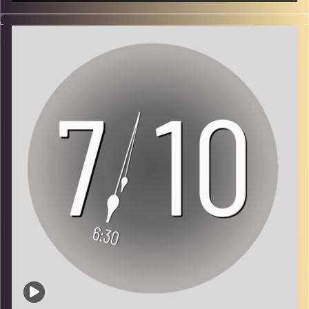
*אזהרת תוכן קשה לשמיעה*
עמוד האינסטגרם של הפרויקט:
https://www.instagram.com/seven10stories/
"זה היה הלילה הכי טוב בחיים שלנו. עד שהמוזיקה נעצרה".
עמוד היוטיוב של הפרויקט:
נועה חרוש, בת 23 ממתן, ניצלה מהמסיבה ברעים.
https://www.youtube.com/@Seven10Stories
"כשהחלו הטילים אנשים נשכבו ב'ערימות ילדים' אחד על
אתר הפרויקט:
https://seven10stories.com/
השני, מתפוצצים מצחוק, חלק מתחילים לרעוד, כולם שרים
'עם ישראל חי'. ואז אמרו שיש חדירה של מחבל. חשבתי 'למי
לפניות:
seventenstories@gmail.com
אכפת, כולה מחבל. נדרוס אותו מקסימום ונמשיך לנסוע
הביתה'". מה הכי נחקק בה באירוע ומה המסר שחשוב לה
להעביר לכולם.
קרדיט תמונות:
AudioVersity
ראיון: נטע מאיר
צילום: גדי מזרחי ותומר שטילר
עריכת וידאו: ענבר בוחניק