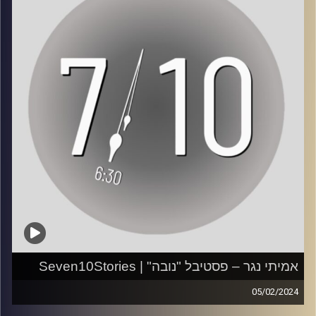
https://www.youtube.com/watch?v=bWuWR1eKA4s
ניתאי הלוי, בן 26 משוהם, נמלט מפסטיבל נובה עם שני תיירים
אתר הפרויקט:
https://seven10stories.com/
והסתתר במשך תשע שעות. "דיברתי עם אבי המת ואמרתי לו:
'אימא תישאר לבד?' ואז פתאום המחבלים החליטו לסגת". מה
לפניות:
seventenstories@gmail.com
השתנה בו מאז ואיזו החלטה עדיין מייסרת אותו.
ראיון: שקד מזרחי
קרדיט תמונות:
AudioVersity
צילום: גדי מזרחי ותומר שטילר
עריכת וידאו: ענבר בוחניק
עריכת פודקאסט: עינת סחייק
עמוד האינסטגרם של הפרויקט:
https://www.instagram.com/seven10stories/
אמיתי נגר – פסטיבל "נובה" | Seven10Stories
05/02/2024
עמוד היוטיוב של הפרויקט:
*אזהרת תוכן קשה לשמיעה*