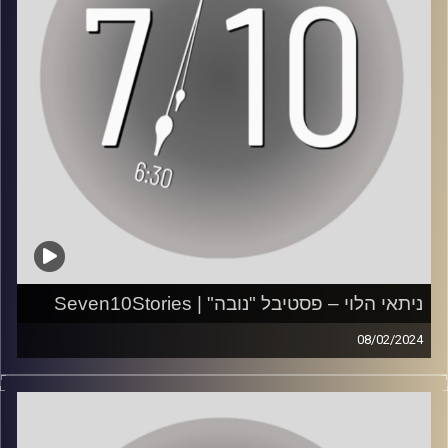
היא זוכרת "המוני אנשים רצים, דורסים זה את זה, נורים
ונופלים" ובטוחה שגם היא הולכת לקראת מותה. בהמשך היא
קרדיט תמונות:
AudioVersity
מגלה שאיבדה שישה חברים ושלושה נוספים נחטפו. למה
צפתה בסרטונים הכי קשים ומדוע היא בטוחה שעוד תחזור
לעצמה.
ראיון: קרן ניקולאייבסקי
צילום: גדי מזרחי ותומר שטילר
עריכת וידאו: ענבר בוחניק
עריכת פודקאסט: עינת סחייק
ניתאי הלוי – פסטיבל "נובה" | Seven10Stories
08/02/2024
עמוד האינסטגרם של הפרויקט:
*אזהרת תוכן קשה לשמיעה*
https://www.instagram.com/seven10stories/
"שמענו את המחבלים יורדים מהאופנועים במטע שבו
עמוד היוטיוב של הפרויקט:
הסתתרנו ומתקרבים עד 20 מטרים מאיתנו".