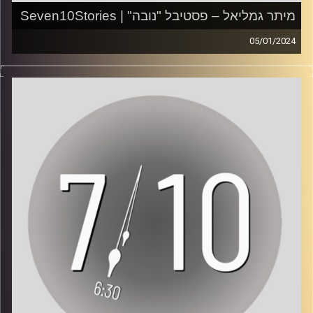
עריכת פודקאסט: עינת סחייק
מיתר גמליאל – פסטיבל "נובה" | Seven10Stories
05/01/2024
עמוד האינסטגרם של הפרויקט:
*אזהרת תוכן קשה לשמיעה*
https://www.instagram.com/seven10stories/
"אני רואה שניים קוראים 'שמע ישראל'. אני לא הרגשתי צורך,
עמוד היוטיוב של הפרויקט:
אבל כל הזמן אמרתי לעצמי 'איזה טוב השם'. וזה מה שהיה איתי
https://www.youtube.com/@Seven10Stories
שם".
אתר הפרויקט:
https://seven10stories.com/
מיתר גמליאל, בת 24 מראש העין, נמלטה מה"נובה" בהתחלה,
אך עדיין סובלת מסיוטים. "אני עברתי את זה, אבל הכי קשה זה
לפניות: seventenstories@gmail.com
המחשבות של אחרי: למה אני שרדתי ואחרים לא".
ראיון: שקד מזרחי
קרדיט תמונות:
AudioVersity
צילום: גדי מזרחי ותומר שטילר
עריכת וידאו: ענבר בוחניק