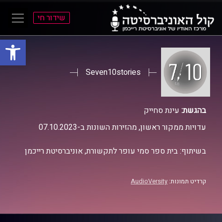
שידור חי
פתח סרגל
ל
ל
תוכן
תפריט
ראשי
ראשי
Seven10stories
בהגשת:
עינת סחייק
עדויות ממקור ראשון, מהזירות השונות ב-07.10.2023
בשיתוף: בית ספר סמי עופר לתקשורת, אוניברסיטת רייכמן
קרדיט תמונות:
AudioVersity