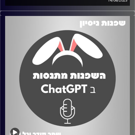
14/08/2023
בפרק זה השפנות נעזרות בעמותת CLYF המציעה לימוד
ורכישת כלים להתנהלות כלכלית נכונה. בפרק השפנות מתנסות
בטיפים שהוצעו להן על ידי העמותה ומדברות על החוויה,
הקשיים וגם על הדברים הטובים שהצליחו
קרדיט תמונות:
שחר קידר וגל ורדי