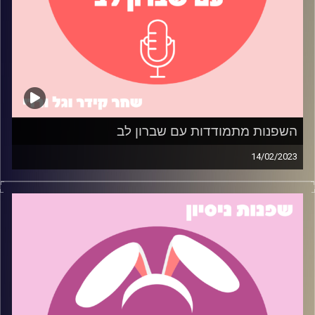
השפנות מתמודדות עם שברון לב
14/02/2023
שברת לי את הלב, אז שרפתי לך את החווה… בסדר, לא ממש.
אבל כן עשינו פרק בפודקאסט על התמודדות עם שברון לב!
בפרק זה, הזמנו שני ניצולי שברון לב לחלוק את הטיפים
הטובים ביותר שלהם כיצד לרפא לב שבור ולהמשיך הלאה. מי
יודע אולי תלמדו דבר או שניים על איך לאחות לב שבור. ואם
לא, ובכן….. תמיד יש טקילה (רק אל תשתכרו ותשלחו לאקס
הודעה).
אורחים: יובל גל וצח שמעון