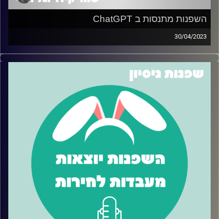
השפנות מתנסות ב ChatGPT
30/04/2023
אז כולם מדברים על chatGPT ובצדק, בכל זאת תוך 5 ימים
בלבד לאחר שהושק נוספו לו מיליון משתמשים חדשים!
בפרק זה השפנות ביקשו מ chatGPT טיפים על איך להשתמש
ב… chatGPT
האזינו כדי לשמוע מה אפשר לעשות עם
הכלי הזה שנהיה החבר הכי טוב של האדם.
קרדיט תמונות:
שחר קידר וגל ורדי
קרדיט תמונות:
שחר קידר וגל ורדי