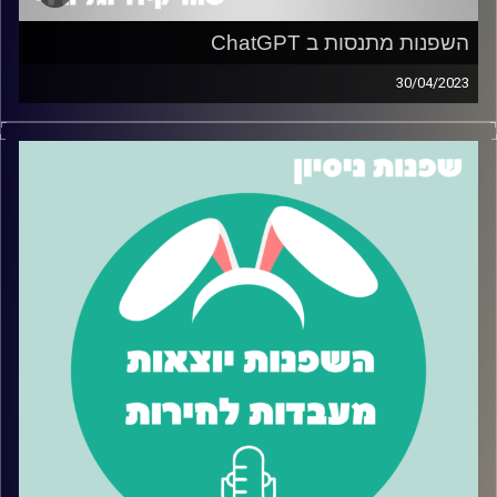
השפנות מתנסות ב ChatGPT
30/04/2023
אז כולם מדברים על chatGPT ובצדק, בכל זאת תוך 5 ימים
בלבד לאחר שהושק נוספו לו מיליון משתמשים חדשים!
בפרק זה השפנות ביקשו מ chatGPT טיפים על איך להשתמש
ב… chatGPT
האזינו כדי לשמוע מה אפשר לעשות עם
הכלי הזה שנהיה החבר הכי טוב של האדם.
קרדיט תמונות:
שחר קידר וגל ורדי
קרדיט תמונות:
שחר קידר וגל ורדי