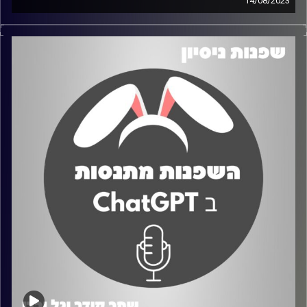
14/08/2023
בפרק זה השפנות נעזרות בעמותת CLYF המציעה לימוד
ורכישת כלים להתנהלות כלכלית נכונה. בפרק השפנות מתנסות
בטיפים שהוצעו להן על ידי העמותה ומדברות על החוויה,
הקשיים וגם על הדברים הטובים שהצליחו
קרדיט תמונות:
שחר קידר וגל ורדי