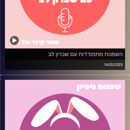
השפנות מתמודדות עם שברון לב
14/02/2023
שברת לי את הלב, אז שרפתי לך את החווה… בסדר, לא ממש.
אבל כן עשינו פרק בפודקאסט על התמודדות עם שברון לב!
בפרק זה, הזמנו שני ניצולי שברון לב לחלוק את הטיפים
הטובים ביותר שלהם כיצד לרפא לב שבור ולהמשיך הלאה. מי
יודע אולי תלמדו דבר או שניים על איך לאחות לב שבור. ואם
לא, ובכן….. תמיד יש טקילה (רק אל תשתכרו ותשלחו לאקס
הודעה).
אורחים: יובל גל וצח שמעון