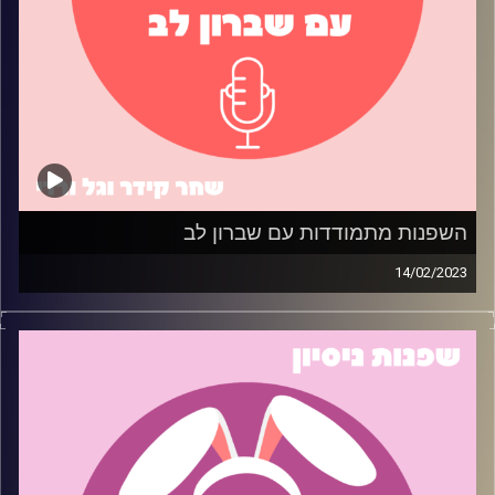
השפנות מתמודדות עם שברון לב
14/02/2023
שברת לי את הלב, אז שרפתי לך את החווה… בסדר, לא ממש.
אבל כן עשינו פרק בפודקאסט על התמודדות עם שברון לב!
בפרק זה, הזמנו שני ניצולי שברון לב לחלוק את הטיפים
הטובים ביותר שלהם כיצד לרפא לב שבור ולהמשיך הלאה. מי
יודע אולי תלמדו דבר או שניים על איך לאחות לב שבור. ואם
לא, ובכן….. תמיד יש טקילה (רק אל תשתכרו ותשלחו לאקס
הודעה).