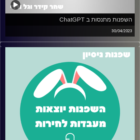
השפנות מתנסות ב ChatGPT
30/04/2023
אז כולם מדברים על chatGPT ובצדק, בכל זאת תוך 5 ימים
בלבד לאחר שהושק נוספו לו מיליון משתמשים חדשים!
בפרק זה השפנות ביקשו מ chatGPT טיפים על איך להשתמש
ב… chatGPT
האזינו כדי לשמוע מה אפשר לעשות עם
הכלי הזה שנהיה החבר הכי טוב של האדם.
קרדיט תמונות:
שחר קידר וגל ורדי
קרדיט תמונות:
שחר קידר וגל ורדי