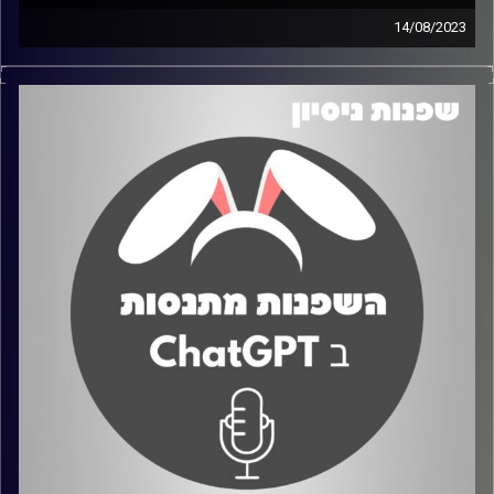
14/08/2023
בפרק זה השפנות נעזרות בעמותת CLYF המציעה לימוד
ורכישת כלים להתנהלות כלכלית נכונה. בפרק השפנות מתנסות
בטיפים שהוצעו להן על ידי העמותה ומדברות על החוויה,
הקשיים וגם על הדברים הטובים שהצליחו
קרדיט תמונות:
שחר קידר וגל ורדי