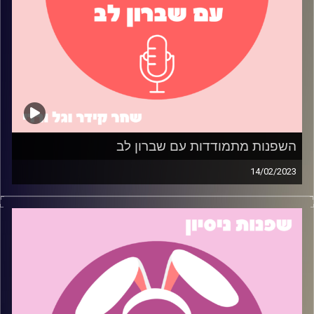
השפנות מתמודדות עם שברון לב
14/02/2023
שברת לי את הלב, אז שרפתי לך את החווה… בסדר, לא ממש.
אבל כן עשינו פרק בפודקאסט על התמודדות עם שברון לב!
בפרק זה, הזמנו שני ניצולי שברון לב לחלוק את הטיפים
הטובים ביותר שלהם כיצד לרפא לב שבור ולהמשיך הלאה. מי
יודע אולי תלמדו דבר או שניים על איך לאחות לב שבור. ואם
לא, ובכן….. תמיד יש טקילה (רק אל תשתכרו ותשלחו לאקס
הודעה).