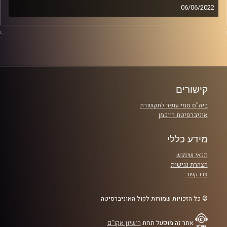
06/06/2022
איך צלחנו את תחילת התואר (בתקופת הקורונה בזום) בעזרת
טיפים שעזרו לנו להיפתח לאנשים וליצור חברויות חדשות.
קרדיט תמונות:
שחר קידר וגל ורדי
קישורים
ביה"ס סמי עופר לתקשורת
אוניברסיטת רייכמן
מידע כללי
תנאי שימוש
הצהרת נגישות
צרו קשר
© כל הזכויות שמורות לקול האוניברסיטה
אתר זה מופעל תחת
רישיון אקו"ם