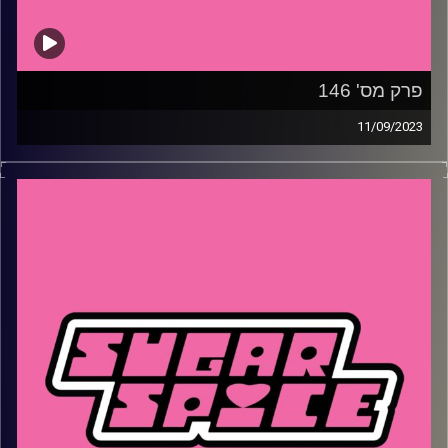
פרק מס' 146
11/09/2023
איך עדיין רבים על דמותה של קליאופטרה ומה אנחנו יכולות
ללמוד ממנה היום, למה חשוב לשים לב לימי החופש והמחלה
בחוזה העבודה ומה נקודת האור של החגים השנה וגם איך
אוליביה רודריגו הולכת לשנות את פני הרוק למרות הביף המאד
מפורסם ומכעיס שלקחה בו חלק
קרדיט תמונות:
שי קלוט