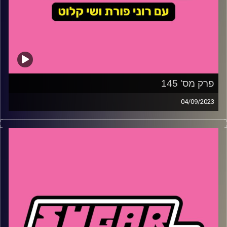
פרק מס' 145
04/09/2023
השבוע – איך הדמוקרטיה ביוון העתיקה מזכירה את ישראל
כיום ולמה כולם מדברים על השופינג באתונה? מי הזמרת
המצליחה שמריה קארי זלזלה בה בתחילת דרכה, איך אפשר
להשפיע על החינוך בבחירות המקומיות ולמה סלינה גומז כל כך
גרועה, כן, היא אובייקטיבית, גרועה.
קרדיט תמונות:
שי קלוט