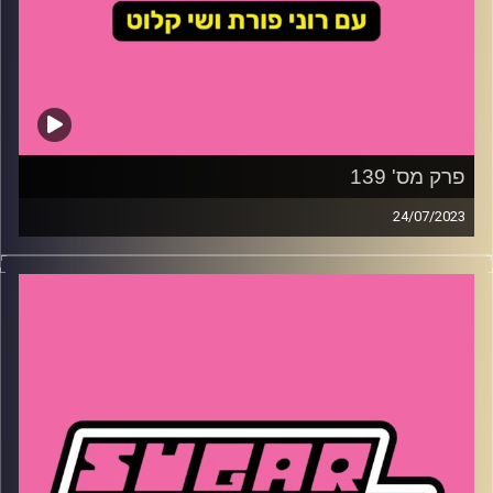
פרק מס' 139
24/07/2023
השבוע – מה אמרו לשי בחתונה של אחותה? מה רוני החליטה
לעשות לראשונה בגיל 30? למה דוג׳ה קאט יורדת על
המעריצים שלה ומהי תופעת ברבינהיימר ואיך כולם מרוויחים
ממנה?
קרדיט תמונות:
שי קלוט