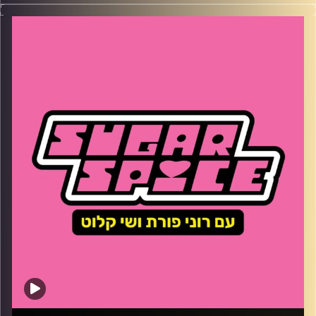
השבוע – נוסטלגיה – כן או לא? החדש של ווס אנדרסון ואיזה
טרנד טיקטוק שלו שובר את הרשתֿ, פייק או ניוז בגרסה
פסיכדלית ומה נבחרת ישראל הצעירה צריכה לעשות באופן
פרקטי! כדי לזכות במדליה באולימפיאדה
קרדיט תמונות:
שי קלוט