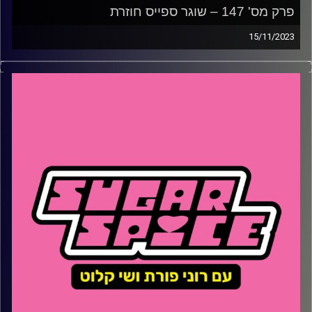
פרק מס' 147 – שוגר ספייס חוזרת
15/11/2023
איך אפשר לנצח את הטרור, מה הקשר בין חקלאות בישראל
לבטחון תזונתי ואיזורי, איך יוצאים משגרה של קושי ופינת
הטראש האהובה כאן ובגדול
קרדיט תמונות:
שי קלוט