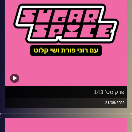
פרק מס' 143
21/08/2023
השבוע – איך רווקים סובלים בסוף אוגוסט במקומות העבודה,
למה צריך להציג הומופוביה וגזענות בטלוויזיה הציבורית, למה
חייבים להחליף ראשי ערים ואיך האף של בראדלי קופר משגע