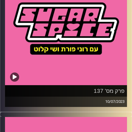
פרק מס' 137
10/07/2023
השבוע – מראיינות את עמית אולמן הבמאי והיוצר של ׳העיר
הזאת׳ וגם – מה הקשר בין טבק לעגבניות? למה ת׳רדס טובה
לכם ואיזו טלטלה עובר עולם הכדורגל?