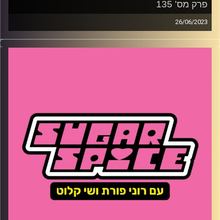
פרק מס' 135
26/06/2023
השבוע – מהו טיפ הזהב למסיבת רווקות? איך שי הגיעה
לבכורה של ׳העיר הזאת׳ ולמה כדאי גם לכם, איזה ביף יש לרוני
עם חוצנים ואילו ידיעות טראש שברו אותנו מצחוק
קרדיט תמונות:
שי קלוט