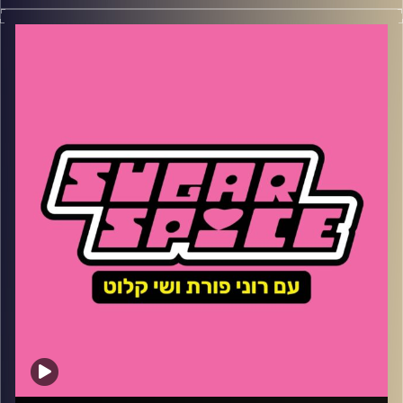
השבוע – סערת התכשיטים מעלי אקספרס – מי כבר עשו את
זה בעבר ואיך זה משפיע עלינו כצרכנים? למה נבחרת הכדורגל
האוסטרלית הצטלמה בעירום? איך קונים יד שניה בגזרות
מחמיאות ולמה הארט סטופר היא הסדרה המרעננת של הקיץ
קרדיט תמונות:
שי קלוט