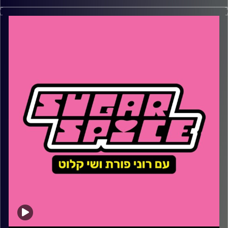
השבוע – סוגיית פתיחת הלימודים עומדת בעינה ואיך זה
ישפיע על החברה והמשק? האם סוג דם O משויך לאנשים
טובי לב? ומה אנחנו חושבות על ה׳התפכחות׳ של מאיר אדוני
קרדיט תמונות:
שי קלוט