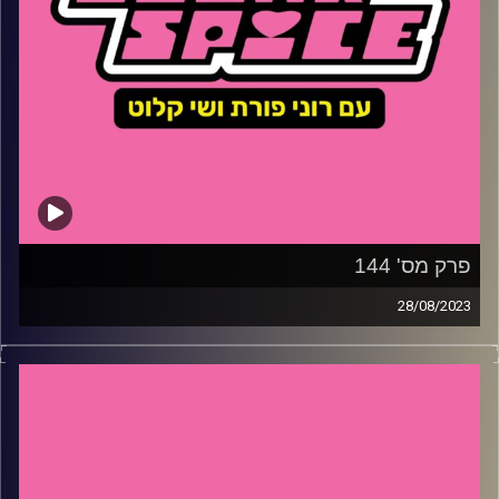
פרק מס' 144
28/08/2023
השבוע – בלונדיניות נהנות יותר? רוני מדווחת, קלוט עם שי
קלוט על סערת הנשיקה בספרד, לורן היל חוגגת 25 שנים
לצאת אלבומה פורץ הדרך וגל פלג חוזרת עם פינתה הנהדרת
והפעם – תכניות עבר שלא היו עוברות מסך כיום
קרדיט תמונות:
שי קלוט