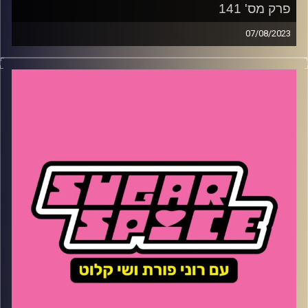
פרק מס' 141
07/08/2023
השבוע – איזה משחק נוסטלגי הגיע לטלפון של רוני? מה
ההיסטוריה המפתיעה של החול של עכו, מה היא הליכתיות ואיך
זה קשור לבחירות המוניצפליות ופינת ההמלצות של גל
פלג מגישת הפודקאסט ׳׳מעונה לעונה׳׳
קרדיט תמונות:
שי קלוט