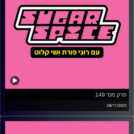
פרק מס' 149
28/11/2023
השבוע – איך רוני ראתה שכן עירום? איזה צד צריכים לתפוס
הכדורגלנים הערבים-ישראלים, איך אפשר ללמוד מההיסטוריה
על תקווה ואיך הסדרה ׳הכתר׳ שברה אותנו סופית