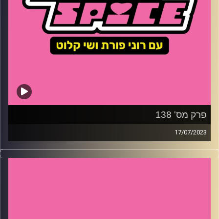
פרק מס' 138
17/07/2023
השבוע – מסיבת רווקות ב-פחות, איך קים קרדשיאן הצילה
חיים? וכיצד הבחירות המוניציפליות יכולות לשנות את חיינו
קרדיט תמונות:
שי קלוט