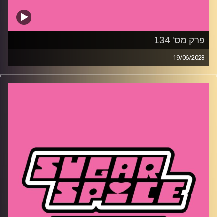
פרק מס' 134
19/06/2023
השבוע – למי מגיע מזל טוב ולמי מגיע בוז ענק? מה הקשר בין
יאכטת הרפאים למייסד גוגל? חרדי הומו יוצא מהארון וזה לא
בא בטוב בארה׳׳ב, איזה כדורסלן ישראלי עשה היסטוריה
תעסוקתית וכמה היה עולה לכם הבידה של ביונסה וג׳ייזי?
קרדיט תמונות:
שי קלוט