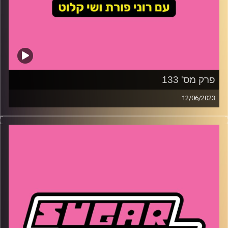
פרק מס' 133
12/06/2023
השבוע – רוני ושי היו באותה מסיבה ולא התראו, למה?? איזה
נער קיבל תביעה של חצי מליון דולר על ליקוק מכסה רוטב
סויה, מה הקשר בין יחסי מין לדלקת בדרכי השתן – לא מה
שחשבתם! ואיזה ריאליטי שבר את צום הריאליטי של רוני והיה
שווה את זה
קרדיט תמונות:
שי קלוט