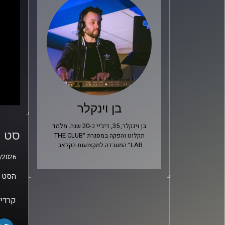
בן וינקלר
סט מס
בן וינקלר, 35, דיג׳יי כ-20 שנה. מלמד
סט מס
/2026
תקלוט והפקה במסגרת ״THE CLUB
LAB״ המעבדה למקצועות הקלאב.
/2026
הסט ב
קרדיט