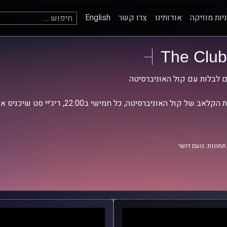
חיפוש:
יות מוזיקה
אודותינו
צרו קשר
English
The Club
ם לבלות עם קול האוניברסיטה
אב של קול האוניברסיטה, כל חמישי ב22:00, דיג׳יי סט שיכניס אותנו לאווירת סוף השבוע.
תמונות: נועם דושי