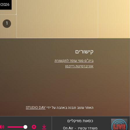
/2026
1
דפדו
סגירה
פרקי
קישורים
ביה"ס סמי עופר לתקשורת
אוניברסיטת רייכמן
האתר עוצב ונבנה באהבה על ידי
STUDIO DAY
כסאות מוזיקליים
משודר עכשיו
-
On Air