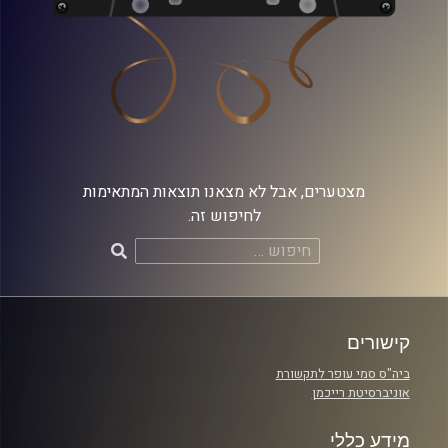
מצטערים, אבל לא מצאנו תוצאות המתאימות
לחיפוש זה.
חיפוש:
קישורים
ביה"ס סמי עופר לתקשורת
אוניברסיטת רייכמן
מידע כללי