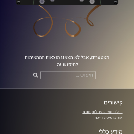
מצטערים, אבל לא מצאנו תוצאות המתאימות
לחיפוש זה.
חיפוש:
קישורים
ביה"ס סמי עופר לתקשורת
אוניברסיטת רייכמן
מידע כללי