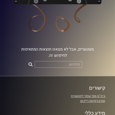
מצטערים, אבל לא מצאנו תוצאות המתאימות
לחיפוש זה.
חיפוש:
קישורים
ביה"ס סמי עופר לתקשורת
אוניברסיטת רייכמן
מידע כללי