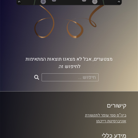
מצטערים, אבל לא מצאנו תוצאות המתאימות
לחיפוש זה.
חיפוש:
קישורים
ביה"ס סמי עופר לתקשורת
אוניברסיטת רייכמן
מידע כללי