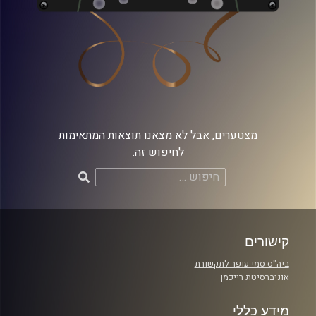
מצטערים, אבל לא מצאנו תוצאות המתאימות
לחיפוש זה.
חיפוש:
קישורים
ביה"ס סמי עופר לתקשורת
אוניברסיטת רייכמן
מידע כללי