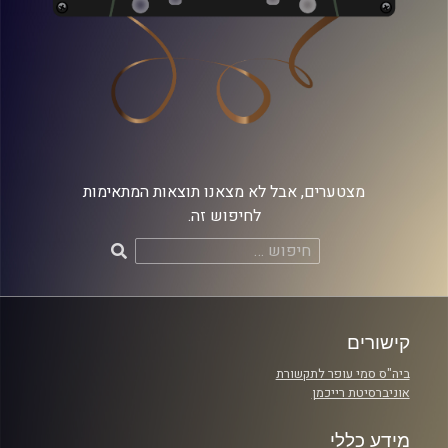
מצטערים, אבל לא מצאנו תוצאות המתאימות
לחיפוש זה.
חיפוש:
קישורים
ביה"ס סמי עופר לתקשורת
אוניברסיטת רייכמן
מידע כללי