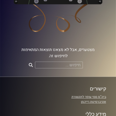
מצטערים, אבל לא מצאנו תוצאות המתאימות
לחיפוש זה.
חיפוש:
קישורים
ביה"ס סמי עופר לתקשורת
אוניברסיטת רייכמן
מידע כללי