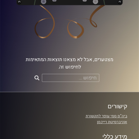
מצטערים, אבל לא מצאנו תוצאות המתאימות
לחיפוש זה.
חיפוש:
קישורים
ביה"ס סמי עופר לתקשורת
אוניברסיטת רייכמן
מידע כללי