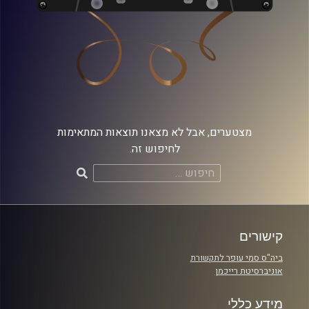
מצטערים, אבל לא מצאנו תוצאות המתאימות
לחיפוש זה.
חיפוש:
קישורים
ביה"ס סמי עופר לתקשורת
אוניברסיטת רייכמן
מידע כללי