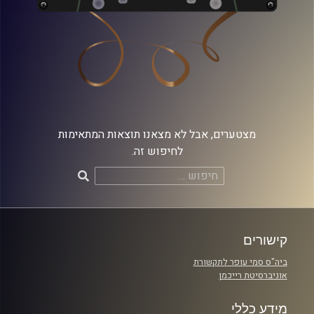
מצטערים, אבל לא מצאנו תוצאות המתאימות
לחיפוש זה.
חיפוש:
קישורים
ביה"ס סמי עופר לתקשורת
אוניברסיטת רייכמן
מידע כללי