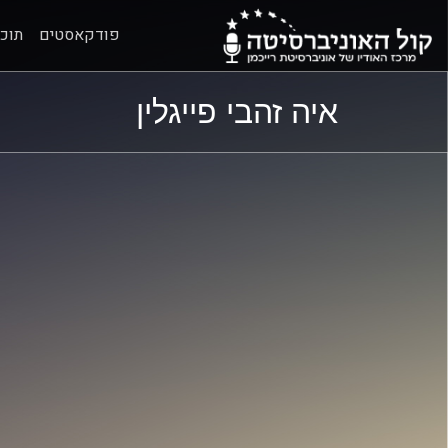
פודקאסטים
תוכנ
ל
ל
איה זהבי פייגלין
תוכן
תפריט
ראשי
ראשי