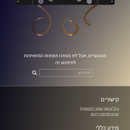
מצטערים, אבל לא מצאנו תוצאות המתאימות
לחיפוש זה.
חיפוש:
קישורים
ביה"ס סמי עופר לתקשורת
אוניברסיטת רייכמן
מידע כללי