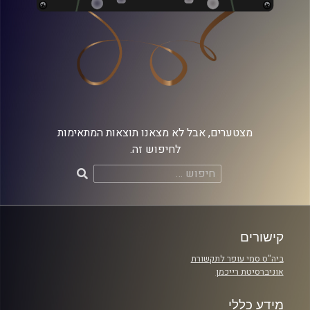
מצטערים, אבל לא מצאנו תוצאות המתאימות
לחיפוש זה.
חיפוש:
קישורים
ביה"ס סמי עופר לתקשורת
אוניברסיטת רייכמן
מידע כללי