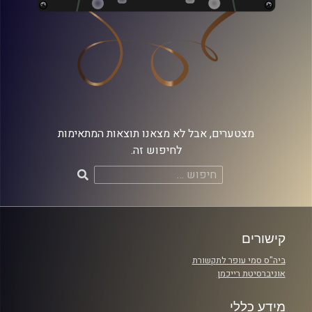
מצטערים, אבל לא מצאנו תוצאות המתאימות
לחיפוש זה.
חיפוש:
קישורים
ביה"ס סמי עופר לתקשורת
אוניברסיטת רייכמן
מידע כללי