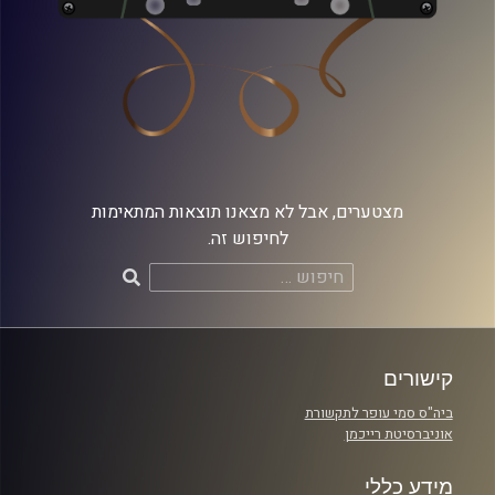
מצטערים, אבל לא מצאנו תוצאות המתאימות
לחיפוש זה.
חיפוש:
קישורים
ביה"ס סמי עופר לתקשורת
אוניברסיטת רייכמן
מידע כללי