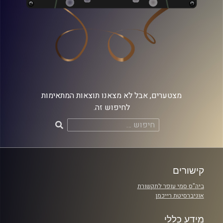
מצטערים, אבל לא מצאנו תוצאות המתאימות
לחיפוש זה.
חיפוש:
קישורים
ביה"ס סמי עופר לתקשורת
אוניברסיטת רייכמן
מידע כללי