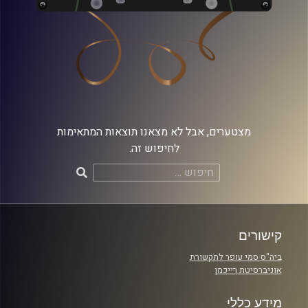
מצטערים, אבל לא מצאנו תוצאות המתאימות
לחיפוש זה.
חיפוש:
קישורים
ביה"ס סמי עופר לתקשורת
אוניברסיטת רייכמן
מידע כללי