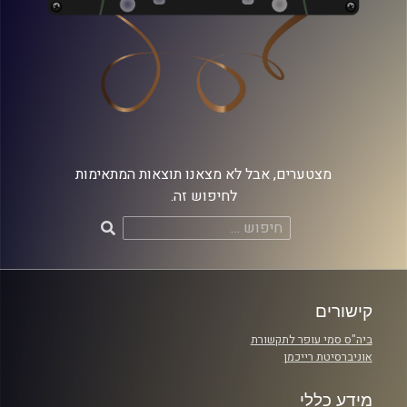
מצטערים, אבל לא מצאנו תוצאות המתאימות
לחיפוש זה.
חיפוש:
קישורים
ביה"ס סמי עופר לתקשורת
אוניברסיטת רייכמן
מידע כללי