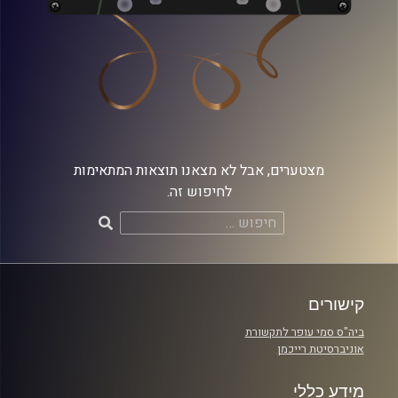
מצטערים, אבל לא מצאנו תוצאות המתאימות
לחיפוש זה.
חיפוש:
קישורים
ביה"ס סמי עופר לתקשורת
אוניברסיטת רייכמן
מידע כללי