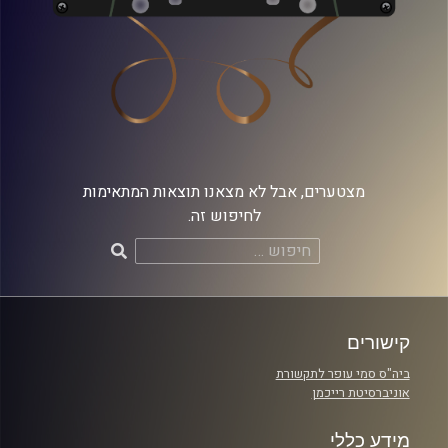
מצטערים, אבל לא מצאנו תוצאות המתאימות
לחיפוש זה.
חיפוש:
קישורים
ביה"ס סמי עופר לתקשורת
אוניברסיטת רייכמן
מידע כללי