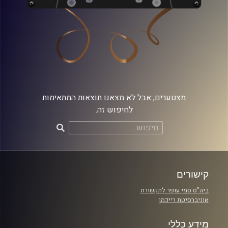
מצטערים, אבל לא מצאנו תוצאות המתאימות
לחיפוש זה.
חיפוש:
קישורים
ביה"ס סמי עופר לתקשורת
אוניברסיטת רייכמן
מידע כללי