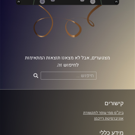
מצטערים, אבל לא מצאנו תוצאות המתאימות
לחיפוש זה.
חיפוש:
קישורים
ביה"ס סמי עופר לתקשורת
אוניברסיטת רייכמן
מידע כללי