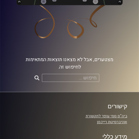
מצטערים, אבל לא מצאנו תוצאות המתאימות
לחיפוש זה.
חיפוש:
קישורים
ביה"ס סמי עופר לתקשורת
אוניברסיטת רייכמן
מידע כללי