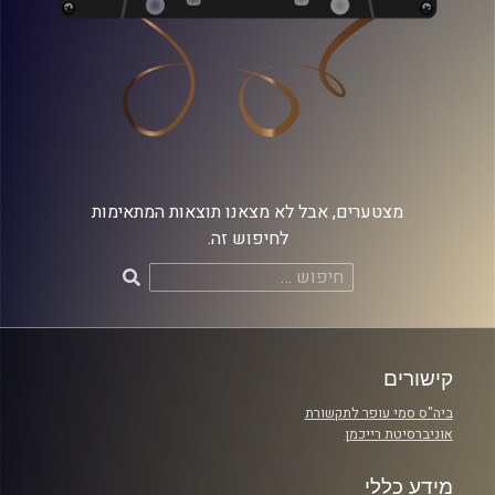
מצטערים, אבל לא מצאנו תוצאות המתאימות
לחיפוש זה.
חיפוש:
קישורים
ביה"ס סמי עופר לתקשורת
אוניברסיטת רייכמן
מידע כללי