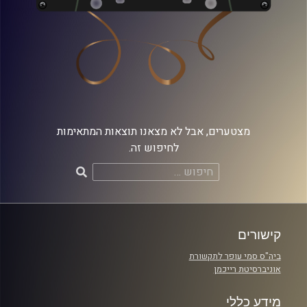
מצטערים, אבל לא מצאנו תוצאות המתאימות
לחיפוש זה.
חיפוש:
קישורים
ביה"ס סמי עופר לתקשורת
אוניברסיטת רייכמן
מידע כללי