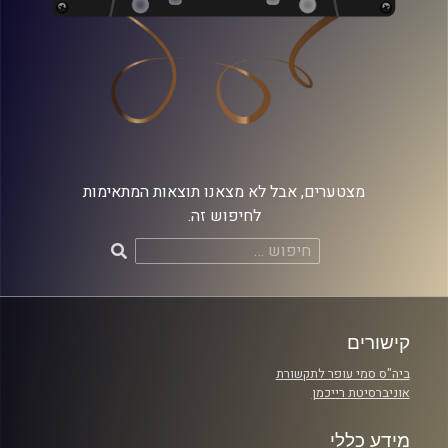
מצטערים, אבל לא מצאנו תוצאות המתאימות
לחיפוש זה.
חיפוש:
קישורים
ביה"ס סמי עופר לתקשורת
אוניברסיטת רייכמן
מידע כללי